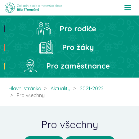
T
o
g
g
Pro rodiče
Hledat
l
e
n
Pro žáky
a
v
i
Pro zaměstnance
g
a
t
i
Hlavní stránka
Aktuality
2021-2022
o
Pro všechny
n
Pro všechny