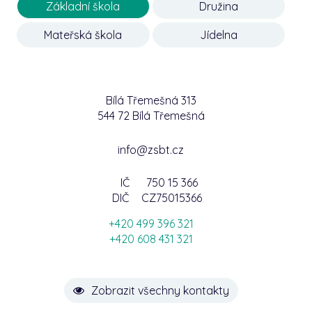
Základní škola
Družina
Mateřská škola
Jídelna
Bílá Třemešná 313
544 72 Bílá Třemešná
info@zsbt.cz
IČ
750 15 366
DIČ
CZ75015366
+420 499 396 321
+420 608 431 321
Zobrazit všechny kontakty