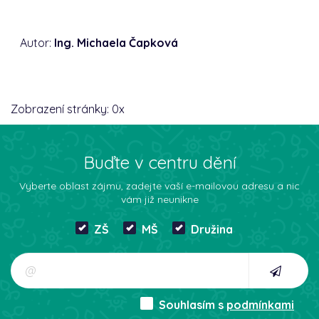
Autor:
Ing. Michaela Čapková
Zobrazení stránky:
0
x
Buďte v centru dění
Vyberte oblast zájmu, zadejte vaší e-mailovou adresu a nic
vám již neunikne
ZŠ
MŠ
Družina
Souhlasím s
podmínkami