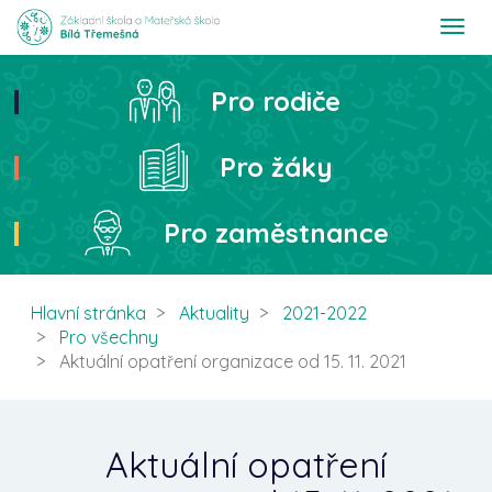
T
o
g
g
Pro rodiče
Hledat
l
e
n
Pro žáky
a
v
i
Pro zaměstnance
g
a
t
i
Hlavní stránka
Aktuality
2021-2022
o
Pro všechny
n
Aktuální opatření organizace od 15. 11. 2021
Aktuální opatření