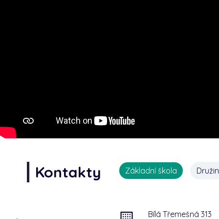
Kontakty
Základní škola
Druži
Bílá Třemešná 313