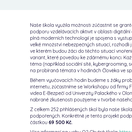
Naše škola využila možnosti zúčastnit se gra
podporu vzdělávacích aktivit v oblasti digitáln
plná moderních technologií je spojena s vystup
velké množství nebezpečných situací, rozhodli js
ve kterém budou žáci do těchto situací vnořeni
variant, které povedou ke zdárnému konci. Kaž
téma (například sociální sítě, kybergrooming, se
na probíraná témata v hodinách Člověka ve spo
Během vyučovacích hodin budeme s žáky prob
internetu, zúčastníme se Workshopu od firmy 
videa E-Bezpečí od
Univerzity Palackého v Olo
nabrané zkušenosti použijeme v tvorbě našeho
Z celkem 252 přihlášených škol byla naše škol
podpořených. Konkrétně je tento projekt pod
částkou
69 500 Kč.
Více informací na webu O2 Chytrá škola:
https