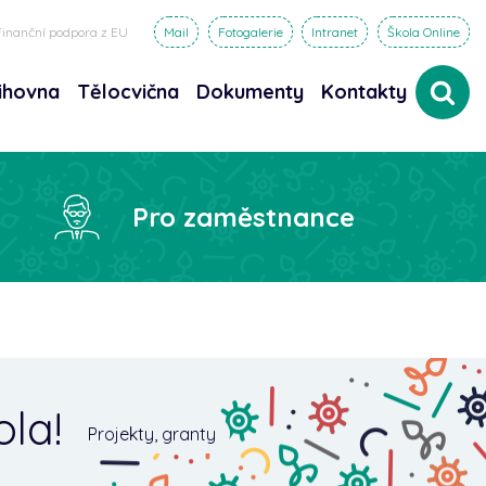
Finanční podpora z EU
Mail
Fotogalerie
Intranet
Škola Online
ihovna
Tělocvična
Dokumenty
Kontakty
dat
Pro zaměstnance
ola!
Projekty, granty