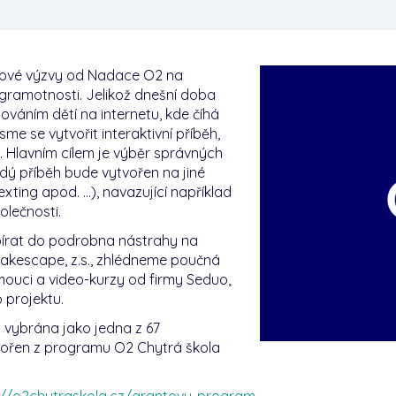
ntové výzvy od Nadace O2 na
í gramotnosti. Jelikož dnešní doba
ováním dětí na internetu, kde číhá
me se vytvořit interaktivní příběh,
. Hlavním cílem je výběr správných
dý příběh bude vytvořen na jiné
xting apod. ...), navazující například
lečnosti.
írat do podrobna nástrahy na
Fakescape, z.s., zhlédneme poučná
mouci a video-kurzy od firmy Seduo,
 projektu.
a vybrána jako jedna z 67
pořen z programu O2 Chytrá škola
://o2chytraskola.cz/grantovy-program