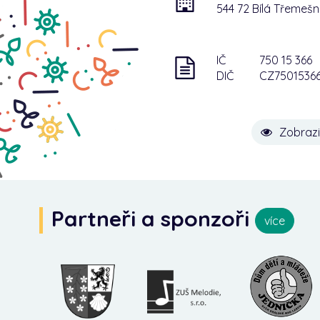
544 72 Bílá Třemeš
IČ
750 15 366
DIČ
CZ7501536
Zobrazi
Partneři a sponzoři
více