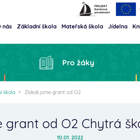
 nás
Základní škola
Mateřská škola
Jídelna
Kn
Hle
Pro žáky
í škola
Získali jsme grant od O2
e grant od O2 Chytrá šk
10.01. 2022