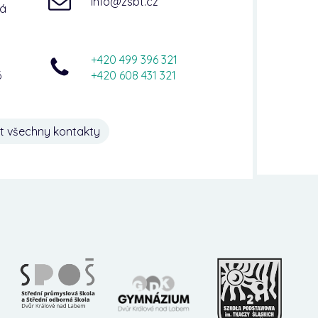
info@zsbt.cz
ná
+420 499 396 321
6
+420 608 431 321
t všechny kontakty