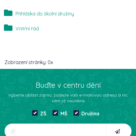
Přihláška do školní družiny
Vnitřní řád
Zobrazení stránky:
0
x
Buďte v centru dění
Vyberte oblast zájmu, zadejte vaší e-mailovou adresu a nic
vám již neunikne
ZŠ
MŠ
Družina