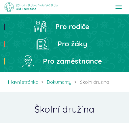
T
o
g
g
Pro rodiče
Hledat
l
e
n
Pro žáky
a
v
i
Pro zaměstnance
g
a
t
i
Hlavní stránka
Dokumenty
Školní družina
o
n
Školní družina