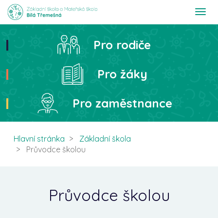
T
o
g
g
Pro rodiče
Hledat
l
e
n
Pro žáky
a
v
i
Pro zaměstnance
g
a
t
i
Hlavní stránka
Základní škola
o
Průvodce školou
n
Průvodce školou