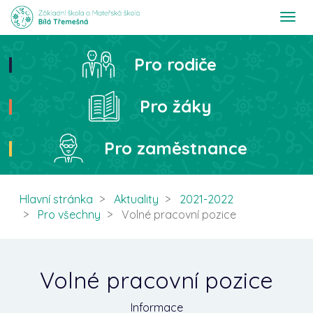
T
o
g
g
Pro rodiče
Hledat
l
e
n
Pro žáky
a
v
i
Pro zaměstnance
g
a
t
i
Hlavní stránka
Aktuality
2021-2022
o
Pro všechny
Volné pracovní pozice
n
Volné pracovní pozice
Informace