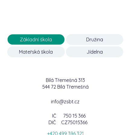
Základní škola
Družina
Mateřská škola
Jídelna
Bílá Třemešná 313
544 72 Bílá Třemešná
info@zsbt.cz
IČ
750 15 366
DIČ
CZ75015366
+420 499 396 321