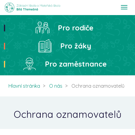
T
o
g
g
Pro rodiče
Hledat
l
e
n
Pro žáky
a
v
i
Pro zaměstnance
g
a
t
i
Hlavní stránka
O nás
Ochrana oznamovatelů
o
n
Ochrana oznamovatelů