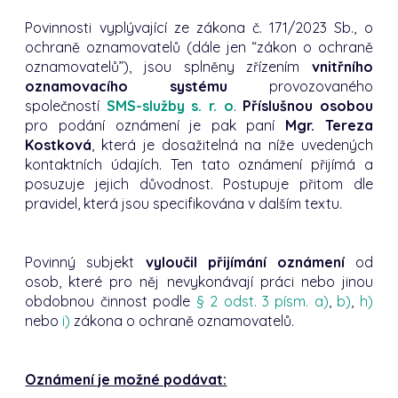
Povinnosti vyplývající ze zákona č. 171/2023 Sb., o
ochraně oznamovatelů (dále jen “zákon o ochraně
oznamovatelů”), jsou splněny zřízením
vnitřního
oznamovacího systému
provozovaného
společností
SMS-služby s. r. o
.
Příslušnou osobou
pro podání oznámení je pak paní
Mgr. Tereza
Kostková
, která je dosažitelná na níže uvedených
kontaktních údajích. Ten tato oznámení přijímá a
posuzuje jejich důvodnost. Postupuje přitom dle
pravidel, která jsou specifikována v dalším textu.
Povinný subjekt
vyloučil přijímání oznámení
od
osob, které pro něj nevykonávají práci nebo jinou
obdobnou činnost podle
§ 2 odst. 3 písm. a)
,
b)
,
h)
nebo
i)
zákona o ochraně oznamovatelů.
Oznámení je možné podávat: