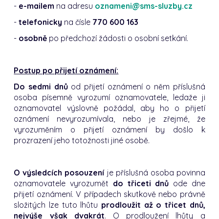
-
e-mailem
na adresu
oznameni@sms-sluzby.cz
-
telefonicky
na čísle
770 600 163
-
osobně
po předchozí žádosti o osobní setkání.
Postup po přijetí oznámení:
Do sedmi dnů
od přijetí oznámení o něm příslušná
osoba písemně vyrozumí oznamovatele, ledaže ji
oznamovatel výslovně požádal, aby ho o přijetí
oznámení nevyrozumívala, nebo je zřejmé, že
vyrozuměním o přijetí oznámení by došlo k
prozrazení jeho totožnosti jiné osobě.
O výsledcích posouzení
je příslušná osoba povinna
oznamovatele vyrozumět
do třiceti dnů
ode dne
přijetí oznámení. V případech skutkově nebo právně
složitých lze tuto lhůtu
prodloužit až o třicet dnů,
nejvýše však dvakrát
. O prodloužení lhůty a