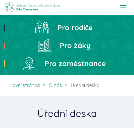
T
o
g
g
Pro rodiče
Hledat
l
e
n
Pro žáky
a
v
i
Pro zaměstnance
g
a
t
i
Hlavní stránka
O nás
Úřední deska
o
n
Úřední deska