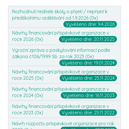
Rozhodnutí ředitele školy o přijetí / nepřijetí k
předškolnímu vzdělávání od 1.9.2026 (
0
x)
Vyvěšeno dne: 9.4.2026
Návrhy financování příspěvkové organizace v
roce 2026 (
0
x)
Vyvěšeno dne: 20.11.2025
Výroční zpráva o poskytování informací podle
zákona č.106/1999 Sb. za rok 2023 (
0
x)
Vyvěšeno dne: 19.01.2024
Návrhy financování příspěvkové organizace v
roce 2025 (
0
x)
Vyvěšeno dne: 25.11.2024
Návrhy financování příspěvkové organizace v
roce 2024 (
0
x)
Vyvěšeno dne: 16.11.2023
Návrhy financování příspěvkové organizace v
roce 2023 (
0
x)
Vyvěšeno dne: 25.11.2022
Návrh rozpočtu příspěvkové organizace pro rok