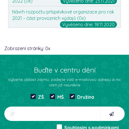
2022 (
0
x)
Vyvěšeno dne: 23.11.2021
Návrh rozpočtu příspěvkové organizace pro rok
2021 – část provozních výdajů (
0
x)
Vyvěšeno dne: 18.11.2020
Zobrazení stránky:
0
x
Buďte v centru dění
Vyberte oblast zájmu, zadejte vaší e-mailovou adresu a nic
vám již neunikne
ZŠ
MŠ
Družina
Souhlasím s
podmínkami