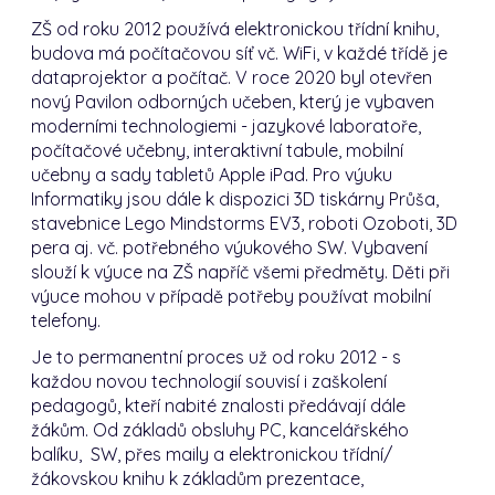
ZŠ od roku 2012 používá elektronickou třídní knihu,
budova má počítačovou síť vč. WiFi, v každé třídě je
dataprojektor a počítač. V roce 2020 byl otevřen
nový Pavilon odborných učeben, který je vybaven
moderními technologiemi - jazykové laboratoře,
počítačové učebny, interaktivní tabule, mobilní
učebny a sady tabletů Apple iPad. Pro výuku
Informatiky jsou dále k dispozici 3D tiskárny Průša,
stavebnice Lego Mindstorms EV3, roboti Ozoboti, 3D
pera aj. vč. potřebného výukového SW. Vybavení
slouží k výuce na ZŠ napříč všemi předměty. Děti při
výuce mohou v případě potřeby používat mobilní
telefony.
Je to permanentní proces už od roku 2012 - s
každou novou technologií souvisí i zaškolení
pedagogů, kteří nabité znalosti předávají dále
žákům. Od základů obsluhy PC, kancelářského
balíku, SW, přes maily a elektronickou třídní/
žákovskou knihu k základům prezentace,