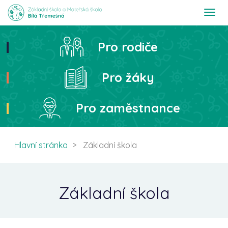
T
o
g
g
Pro rodiče
Hledat
l
e
n
Pro žáky
a
v
i
Pro zaměstnance
g
a
t
i
Hlavní stránka
Základní škola
o
n
Základní škola