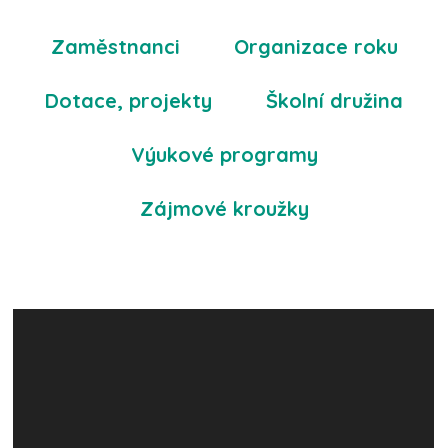
Zaměstnanci
Organizace roku
Dotace, projekty
Školní družina
Výukové programy
Zájmové kroužky