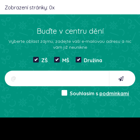
Zobrazení stránky:
0
x
Buďte v centru dění
Vyberte oblast zájmu, zadejte vaší e-mailovou adresu a nic
vám již neunikne
ZŠ
MŠ
Družina
Souhlasím s
podmínkami