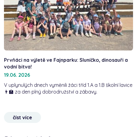
Prvňáci na výletě ve Fajnparku: Sluníčko, dinosauři a
vodní bitva!
19.06. 2026
V uplynulých dnech vyměnili žáci tříd 1.A a 1.B školní lavice
👨‍🏫 za den plný dobrodružství a zábavy.
číst více