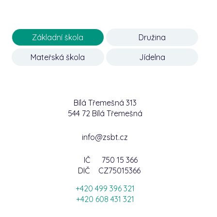
Základní škola
Družina
Mateřská škola
Jídelna
Bílá Třemešná 313
544 72 Bílá Třemešná
info@zsbt.cz
IČ
750 15 366
DIČ
CZ75015366
+420 499 396 321
+420 608 431 321