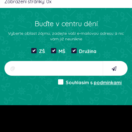
Zobrazení stránky:
0
x
Buďte v centru dění
Vyberte oblast zájmu, zadejte vaší e-mailovou adresu a nic
vám již neunikne
ZŠ
MŠ
Družina
Souhlasím s
podmínkami