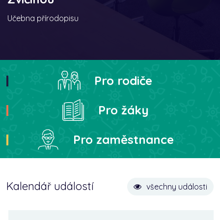
Učebna přírodopisu
Pro rodiče
Pro žáky
Pro zaměstnance
Kalendář událostí
všechny události