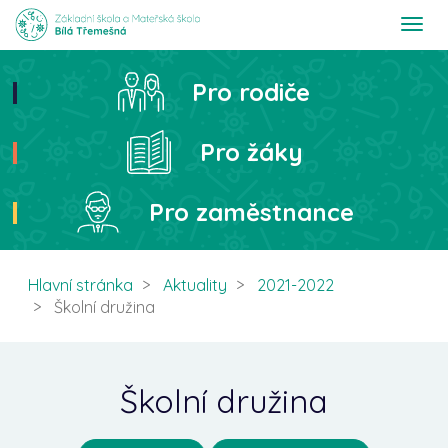
T
o
g
g
Pro rodiče
Hledat
l
e
n
Pro žáky
a
v
i
Pro zaměstnance
g
a
t
i
Hlavní stránka
Aktuality
2021-2022
o
Školní družina
n
Školní družina