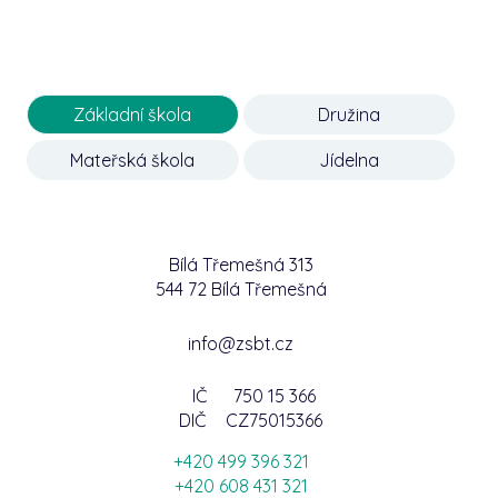
Základní škola
Družina
Mateřská škola
Jídelna
Bílá Třemešná 313
544 72 Bílá Třemešná
info@zsbt.cz
IČ
750 15 366
DIČ
CZ75015366
+420 499 396 321
+420 608 431 321