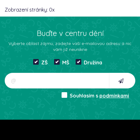
Zobrazení stránky:
0
x
Buďte v centru dění
Vyberte oblast zájmu, zadejte vaší e-mailovou adresu a nic
vám již neunikne
ZŠ
MŠ
Družina
Souhlasím s
podmínkami