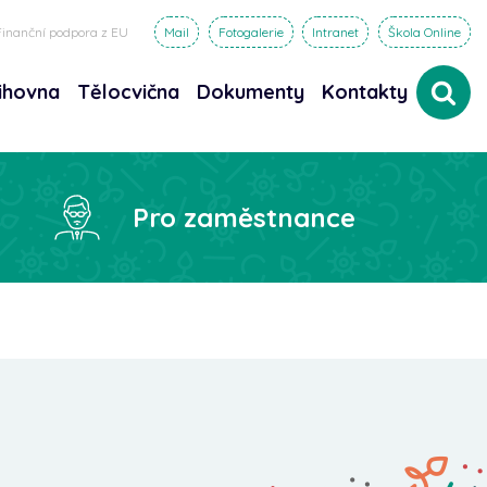
Finanční podpora z EU
Mail
Fotogalerie
Intranet
Škola Online
ihovna
Tělocvična
Dokumenty
Kontakty
dat
Pro zaměstnance