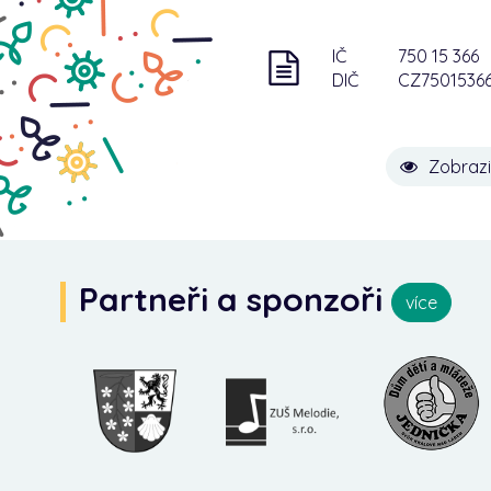
IČ
750 15 366
DIČ
CZ7501536
Zobrazi
Partneři a sponzoři
více