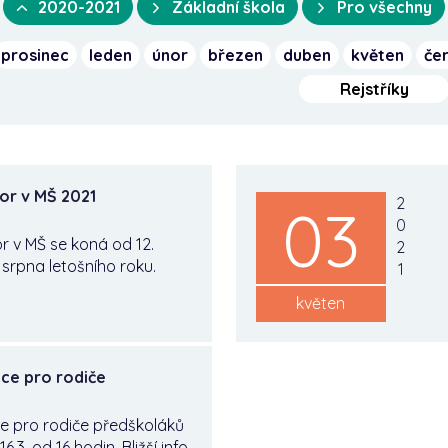
2020-2021
Základní škola
Pro všechny
prosinec
leden
únor
březen
duben
květen
če
Rejstříky
or v MŠ 2021
2
03
0
r v MŠ se koná od 12.
2
 srpna letošního roku.
1
květen
ce pro rodiče
e pro rodiče předškoláků
6.3. od 16 hodin. Bližší info