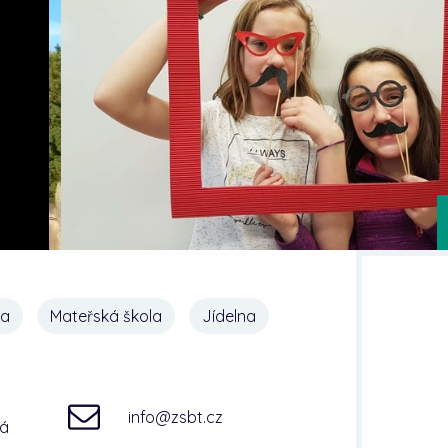
na
Mateřská škola
Jídelna
info@zsbt.cz
ná