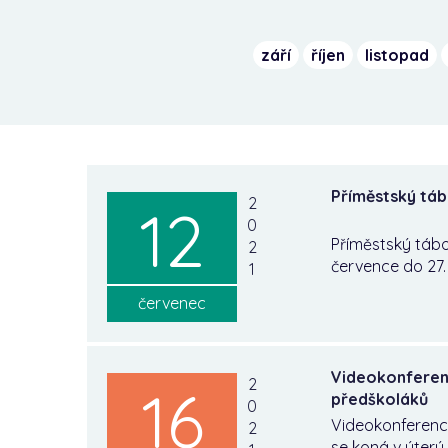
září
říjen
listopad
Příměstský táb
2
12
0
Příměstský tábo
2
července do 27.
1
červenec
Videokonferen
2
16
předškoláků
0
Videokonferenc
2
se koná v úterý 1