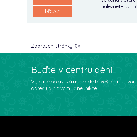
1
naleznete uvnitř
březen
Zobrazení stránky:
0
x
Buďte v centru dění
Vyberte oblast zájmu, zadejte vaší e-mailovou
adresu a nic vám již neunikne