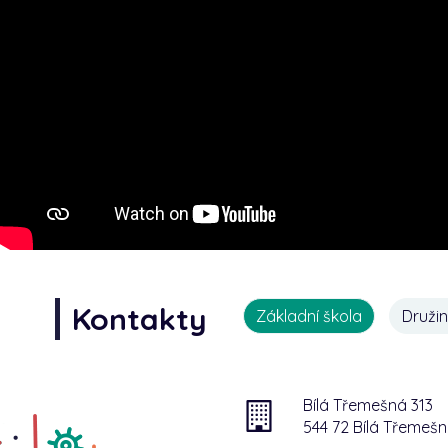
Kontakty
Základní škola
Druži
Bílá Třemešná 313
544 72 Bílá Třemeš