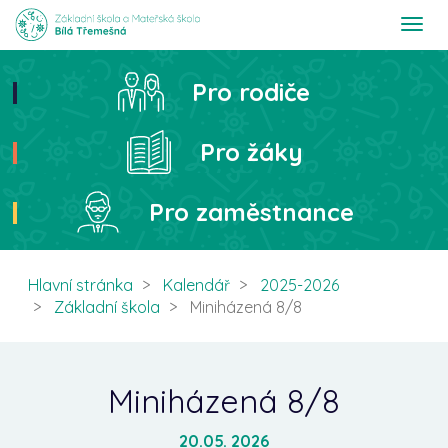
T
o
g
g
Pro rodiče
Hledat
l
e
n
Pro žáky
a
v
i
Pro zaměstnance
g
a
t
i
Hlavní stránka
Kalendář
2025-2026
o
Základní škola
Miniházená 8/8
n
Miniházená 8/8
20.05. 2026