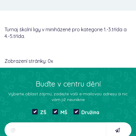
Turnaj školní ligy v miniházené pro kategorie 1.-3.třída a
4.-5.třída.
Zobrazení stránky:
0
x
Buďte v centru dění
Vyberte oblast zájmu, zadejte vaší e-mailovou adresu a nic
vám již neunikne
ZŠ
MŠ
Družina