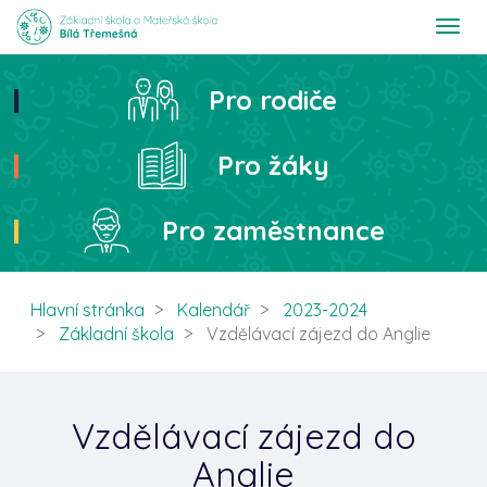
T
o
g
g
Pro rodiče
Hledat
l
e
n
Pro žáky
a
v
i
Pro zaměstnance
g
a
t
i
Hlavní stránka
Kalendář
2023-2024
o
Základní škola
Vzdělávací zájezd do Anglie
n
Vzdělávací zájezd do
Anglie