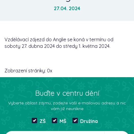
27.04. 2024
Vzdělávací zájezd do Anglie se koná v termínu od
soboty 27. dubna 2024 do středy 1. května 2024.
Zobrazení stránky:
0
x
Buďte v centru dění
Vyberte oblast zájmu, zadejte vaší e-mailovou adresu a nic
vám již neunikne
ZŠ
MŠ
Družina