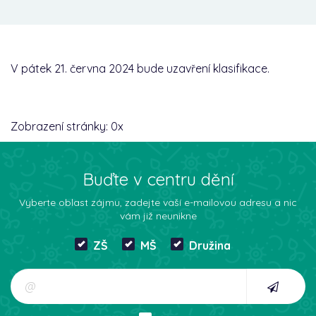
V pátek 21. června 2024 bude uzavření klasifikace.
Zobrazení stránky:
0
x
Buďte v centru dění
Vyberte oblast zájmu, zadejte vaší e-mailovou adresu a nic
vám již neunikne
ZŠ
MŠ
Družina