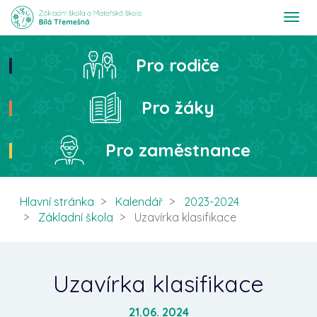
T
o
g
g
Pro rodiče
Hledat
l
e
n
Pro žáky
a
v
i
Pro zaměstnance
g
a
t
i
Hlavní stránka
Kalendář
2023-2024
o
Základní škola
Uzavírka klasifikace
n
Uzavírka klasifikace
21.06. 2024