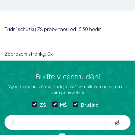
Třídní schůzky ZŠ proběhnou od 15:30 hodin.
Zobrazení stránky:
0
x
Buďte v centru dění
Vyberte oblast zájmu, zadejte vaší e-mailovou adresu a nic
vám již neunikne
ZŠ
MŠ
Družina