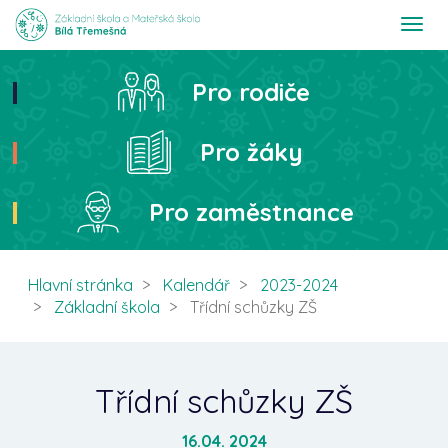
T
o
g
g
Pro rodiče
Hledat
l
e
n
Pro žáky
a
v
i
Pro zaměstnance
g
a
t
i
Hlavní stránka
Kalendář
2023-2024
o
Základní škola
Třídní schůzky ZŠ
n
Třídní schůzky ZŠ
16.04. 2024