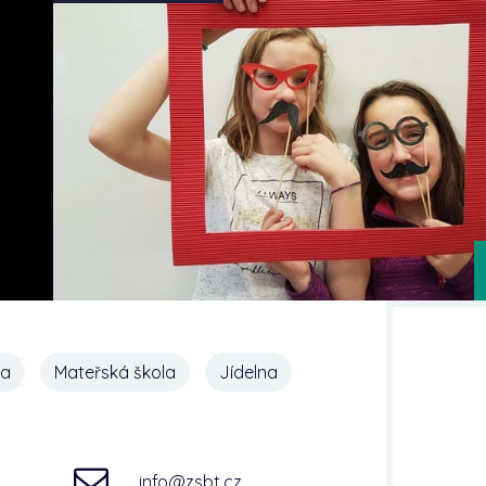
na
Mateřská škola
Jídelna
info@zsbt.cz