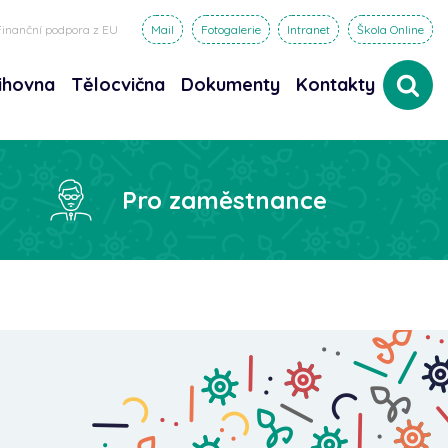
Finanční podpora z EU
Mail
Fotogalerie
Intranet
Škola Online
ihovna
Tělocvična
Dokumenty
Kontakty
dat
Pro zaměstnance