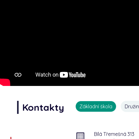
Kontakty
Základní škola
Druži
Bílá Třemešná 313