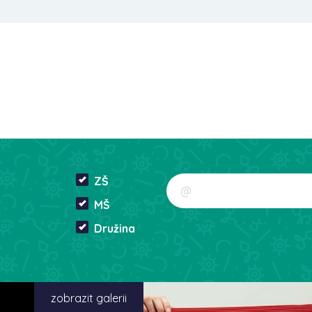
ZŠ
MŠ
Družina
zobrazit galerii