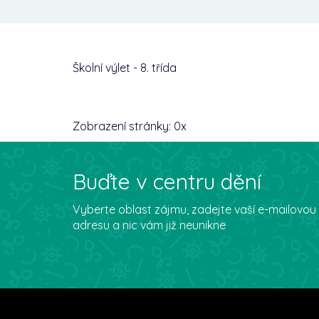
Školní výlet - 8. třída
Zobrazení stránky:
0
x
Buďte v centru dění
Vyberte oblast zájmu, zadejte vaší e-mailovou
adresu a nic vám již neunikne