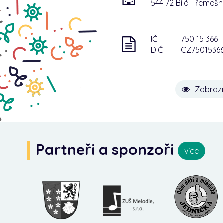
544 72 Bílá Třemeš
IČ
750 15 366
DIČ
CZ7501536
Zobrazi
Partneři a sponzoři
více