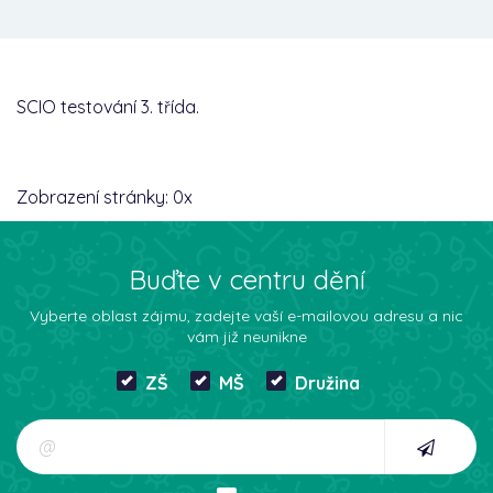
SCIO testování 3. třída.
Zobrazení stránky:
0
x
Buďte v centru dění
Vyberte oblast zájmu, zadejte vaší e-mailovou adresu a nic
vám již neunikne
ZŠ
MŠ
Družina