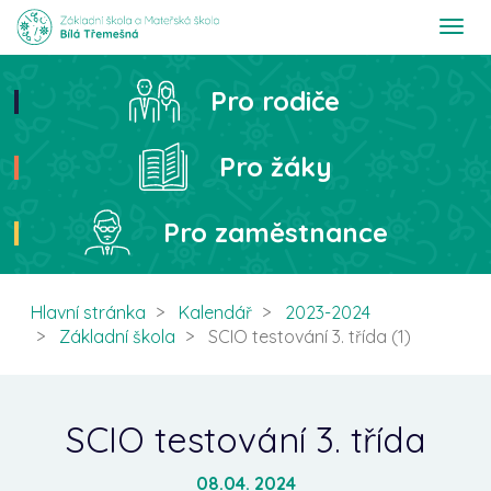
T
o
g
g
Pro rodiče
Hledat
l
e
n
Pro žáky
a
v
i
Pro zaměstnance
g
a
t
i
Hlavní stránka
Kalendář
2023-2024
o
Základní škola
SCIO testování 3. třída (1)
n
SCIO testování 3. třída
08.04. 2024