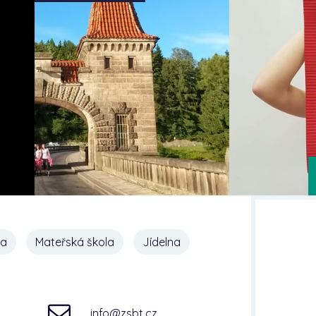
na
Mateřská škola
Jídelna
info@zsbt.cz