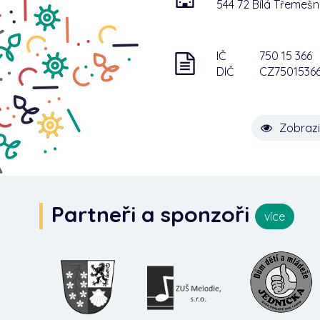
544 72 Bílá Třemeš
IČ
750 15 366
DIČ
CZ7501536
Zobrazi
Partneři a sponzoři
více