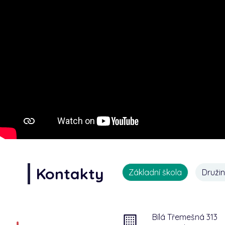
Kontakty
Základní škola
Druži
Bílá Třemešná 313