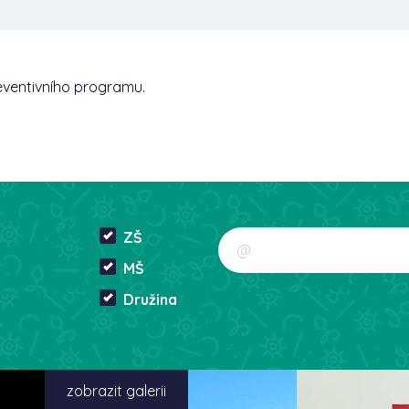
preventivního programu.
ZŠ
MŠ
Družina
zobrazit galerii