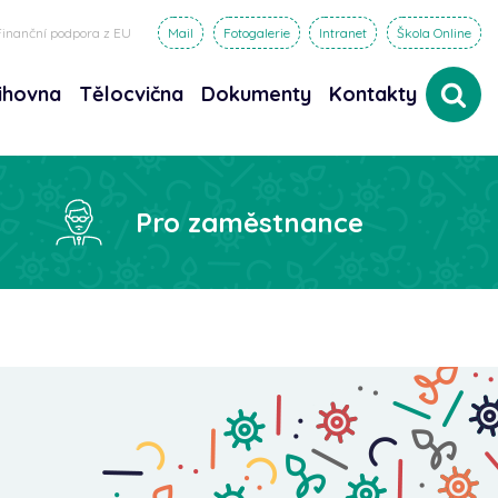
Finanční podpora z EU
Mail
Fotogalerie
Intranet
Škola Online
ihovna
Tělocvična
Dokumenty
Kontakty
dat
Pro zaměstnance