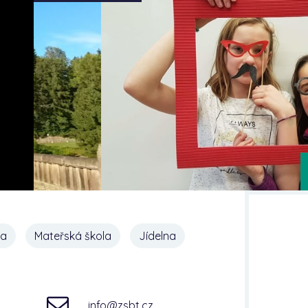
na
Mateřská škola
Jídelna
info@zsbt.cz