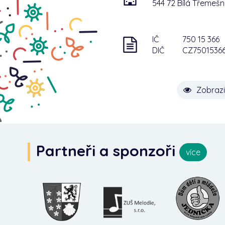
544 72 Bílá Třemeš
IČ
750 15 366
DIČ
CZ7501536
Zobrazi
Partneři a sponzoři
více