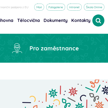
Finanční podpora z EU
Mail
Fotogalerie
Intranet
Škola Online
ihovna
Tělocvična
Dokumenty
Kontakty
dat
Pro zaměstnance