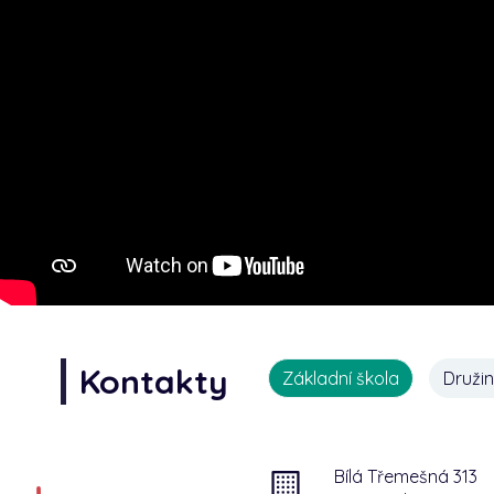
Kontakty
Základní škola
Druži
Bílá Třemešná 313