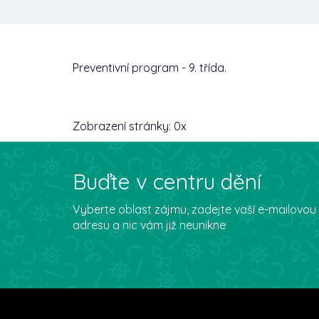
Preventivní program - 9. třída.
Zobrazení stránky:
0
x
Buďte v centru dění
Vyberte oblast zájmu, zadejte vaší e-mailovou
adresu a nic vám již neunikne