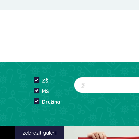
ZŠ
MŠ
Družina
zobrazit galerii