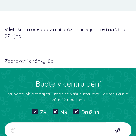
V letošním roce podzimní prázdniny vycházejí na 26. a
27. října.
Zobrazení stránky:
0
x
Buďte v centru dění
Vyberte oblast zájmu, zadejte vaší e-mailovou adresu a nic
vám již neunikne
ZŠ
MŠ
Družina