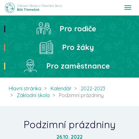
T
o
g
g
Pro rodiče
Hledat
l
e
n
Pro žáky
a
v
i
Pro zaměstnance
g
a
t
i
Hlavní stránka
Kalendář
2022-2023
o
Základní škola
Podzimní prázdniny
n
Podzimní prázdniny
26.10. 2022