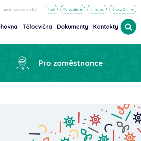
Finanční podpora z EU
Mail
Fotogalerie
Intranet
Škola Online
ihovna
Tělocvična
Dokumenty
Kontakty
dat
Pro zaměstnance