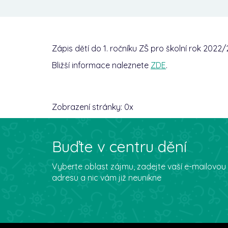
Zápis dětí do 1. ročníku ZŠ pro školní rok 2022
Bližší informace naleznete
ZDE
.
Zobrazení stránky:
0
x
Buďte v centru dění
Vyberte oblast zájmu, zadejte vaší e-mailovou
adresu a nic vám již neunikne