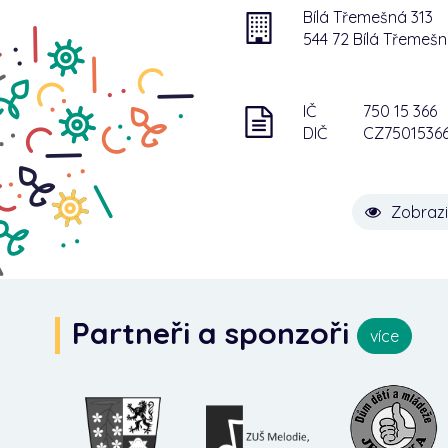
Bílá Třemešná 313
544 72 Bílá Třemeš
IČ
750 15 366
DIČ
CZ7501536
Zobrazi
Partneři a sponzoři
více