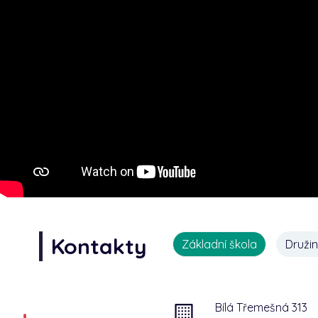
Kontakty
Základní škola
Druži
Bílá Třemešná 313