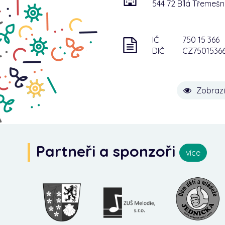
544 72 Bílá Třemeš
IČ
750 15 366
DIČ
CZ7501536
Zobrazi
Partneři a sponzoři
více