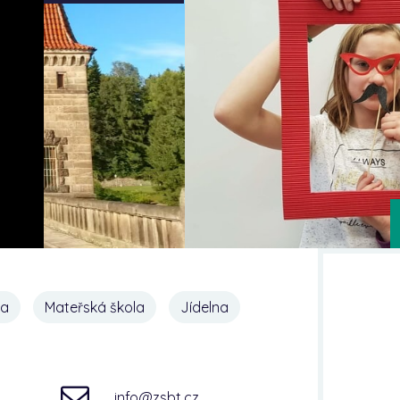
na
Mateřská škola
Jídelna
info@zsbt.cz