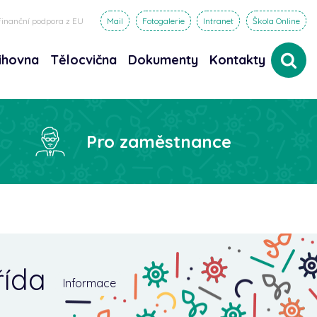
Finanční podpora z EU
Mail
Fotogalerie
Intranet
Škola Online
ihovna
Tělocvična
Dokumenty
Kontakty
dat
Pro zaměstnance
třída
Informace