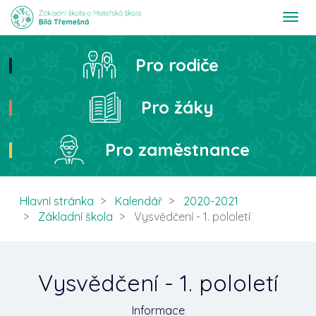
T
o
g
g
Pro rodiče
Hledat
l
e
n
Pro žáky
a
v
i
Pro zaměstnance
g
a
t
i
Hlavní stránka
Kalendář
2020-2021
o
Základní škola
Vysvědčení - 1. pololetí
n
Vysvědčení - 1. pololetí
Informace