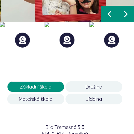
Základní škola
Družina
Mateřská škola
Jídelna
Bílá Třemešná 313
544 72 Bílá Třemešná