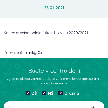
28.01. 2021
Konec prvního pololetí školního roku 2020/2021.
Zobrazení stránky:
0
x
Buďte v centru dění
Vyberte oblast zájmu, zadejte vaší e-mailovou adresu a nic
vám již neunikne
ZŠ
MŠ
Družina