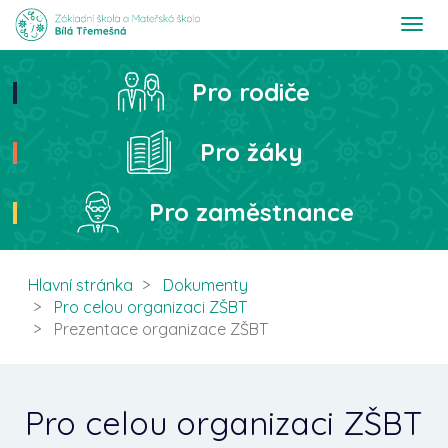
T
o
g
g
Pro rodiče
Hledat
l
e
n
Pro žáky
a
v
i
Pro zaměstnance
g
a
t
i
Hlavní stránka
Dokumenty
o
Pro celou organizaci ZŠBT
n
Prezentace organizace ZŠBT
Pro celou organizaci ZŠBT