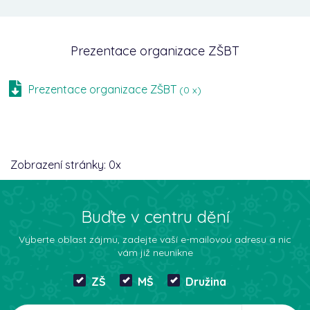
Prezentace organizace ZŠBT
Prezentace organizace ZŠBT
(
0
x)
Zobrazení stránky:
0
x
Buďte v centru dění
Vyberte oblast zájmu, zadejte vaší e-mailovou adresu a nic
vám již neunikne
ZŠ
MŠ
Družina