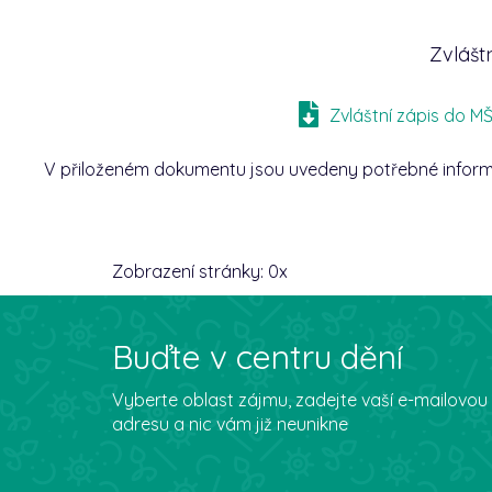
Zvlášt
Zvláštní zápis do MŠ
V přiloženém dokumentu jsou uvedeny potřebné informac
Zobrazení stránky:
0
x
Buďte v centru dění
Vyberte oblast zájmu, zadejte vaší e-mailovou
adresu a nic vám již neunikne