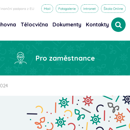
Finanční podpora z EU
Mail
Fotogalerie
Intranet
Škola Online
ihovna
Tělocvična
Dokumenty
Kontakty
dat
Pro zaměstnance
2024