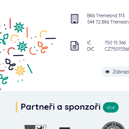
Bílá Třemešná 313
544 72 Bílá Třemeš
IČ
750 15 366
DIČ
CZ7501536
Zobrazi
Partneři a sponzoři
více