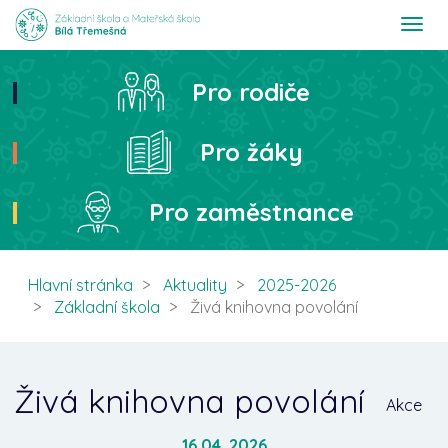
T
o
g
g
Pro rodiče
Hledat
l
e
n
Pro žáky
a
v
i
Pro zaměstnance
g
a
t
i
Hlavní stránka
Aktuality
2025-2026
o
Základní škola
Živá knihovna povolání
n
Živá knihovna povolání
Akce
16.04. 2026