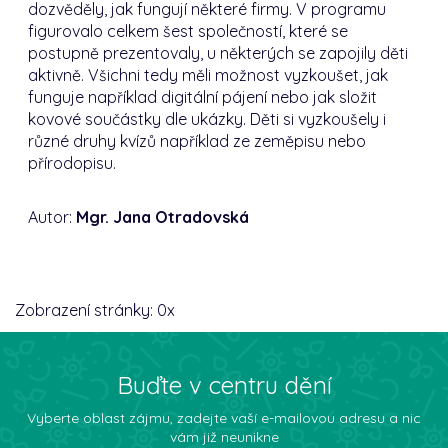
dozvěděly, jak fungují některé firmy. V programu
figurovalo celkem šest společností, které se
postupně prezentovaly, u některých se zapojily děti
aktivně. Všichni tedy měli možnost vyzkoušet, jak
funguje například digitální pájení nebo jak složit
kovové součástky dle ukázky. Děti si vyzkoušely i
různé druhy kvízů například ze zeměpisu nebo
přírodopisu.
Autor:
Mgr. Jana Otradovská
Zobrazení stránky:
0
x
Buďte v centru dění
Vyberte oblast zájmu, zadejte vaší e-mailovou adresu a nic
vám již neunikne