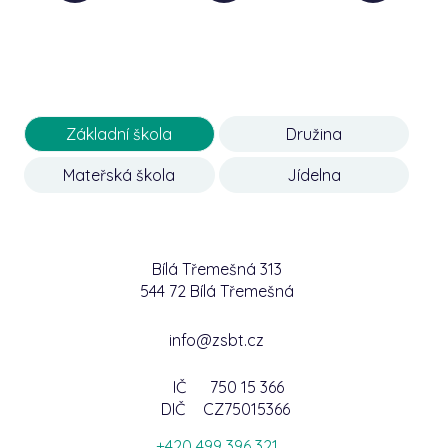
Základní škola
Družina
Mateřská škola
Jídelna
Bílá Třemešná 313
544 72 Bílá Třemešná
info@zsbt.cz
IČ
750 15 366
DIČ
CZ75015366
+420 499 396 321