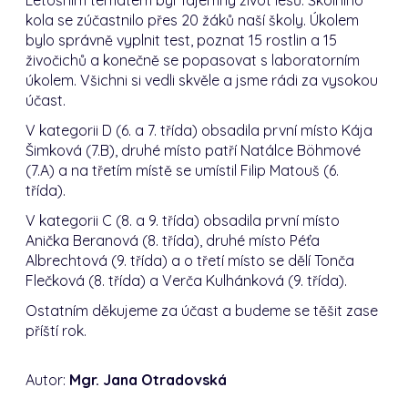
kola se zúčastnilo přes 20 žáků naší školy. Úkolem
bylo správně vyplnit test, poznat 15 rostlin a 15
živočichů a konečně se popasovat s laboratorním
úkolem. Všichni si vedli skvěle a jsme rádi za vysokou
účast.
V kategorii D (6. a 7. třída) obsadila první místo Kája
Šimková (7.B), druhé místo patří Natálce Böhmové
(7.A) a na třetím místě se umístil Filip Matouš (6.
třída).
V kategorii C (8. a 9. třída) obsadila první místo
Anička Beranová (8. třída), druhé místo Péťa
Albrechtová (9. třída) a o třetí místo se dělí Tonča
Flečková (8. třída) a Verča Kulhánková (9. třída).
Ostatním děkujeme za účast a budeme se těšit zase
příští rok.
Autor:
Mgr. Jana Otradovská