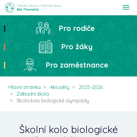
T
o
g
g
Pro rodiče
Hledat
l
e
n
Pro žáky
a
v
i
Pro zaměstnance
g
a
t
i
Hlavní stránka
Aktuality
2025-2026
o
Základní škola
n
Školní kolo biologické olympiády
Školní kolo biologické