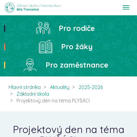
T
o
g
g
Pro rodiče
Hledat
l
e
n
Pro žáky
a
v
i
Pro zaměstnance
g
a
t
i
Hlavní stránka
Aktuality
2025-2026
o
Základní škola
n
Projektový den na téma PLYŠÁCI
Projektový den na téma