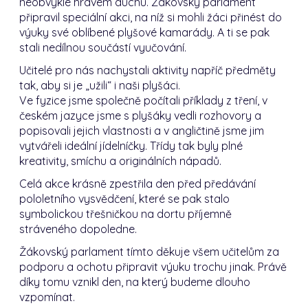
neobvykle hravém duchu. Žákovský parlament
připravil speciální akci, na níž si mohli žáci přinést do
výuky své oblíbené plyšové kamarády. A ti se pak
stali nedílnou součástí vyučování.
Učitelé pro nás nachystali aktivity napříč předměty
tak, aby si je „užili“ i naši plyšáci.
Ve fyzice jsme společně počítali příklady z tření, v
českém jazyce jsme s plyšáky vedli rozhovory a
popisovali jejich vlastnosti a v angličtině jsme jim
vytvářeli ideální jídelníčky. Třídy tak byly plné
kreativity, smíchu a originálních nápadů.
Celá akce krásně zpestřila den před předávání
pololetního vysvědčení, které se pak stalo
symbolickou třešničkou na dortu příjemně
stráveného dopoledne.
Žákovský parlament tímto děkuje všem učitelům za
podporu a ochotu připravit výuku trochu jinak. Právě
díky tomu vznikl den, na který budeme dlouho
vzpomínat.