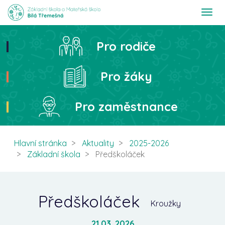
T
o
g
g
Pro rodiče
Hledat
l
e
n
Pro žáky
a
v
i
Pro zaměstnance
g
a
t
i
Hlavní stránka
Aktuality
2025-2026
o
Základní škola
Předškoláček
n
Předškoláček
Kroužky
21.03. 2026