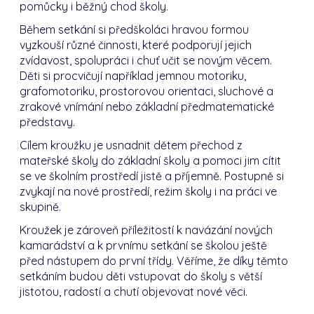
pomůcky i běžný chod školy.
Během setkání si předškoláci hravou formou
vyzkouší různé činnosti, které podporují jejich
zvídavost, spolupráci i chuť učit se novým věcem.
Děti si procvičují například jemnou motoriku,
grafomotoriku, prostorovou orientaci, sluchové a
zrakové vnímání nebo základní předmatematické
představy.
Cílem kroužku je usnadnit dětem přechod z
mateřské školy do základní školy a pomoci jim cítit
se ve školním prostředí jistě a příjemně. Postupně si
zvykají na nové prostředí, režim školy i na práci ve
skupině.
Kroužek je zároveň příležitostí k navázání nových
kamarádství a k prvnímu setkání se školou ještě
před nástupem do první třídy. Věříme, že díky těmto
setkáním budou děti vstupovat do školy s větší
jistotou, radostí a chutí objevovat nové věci.