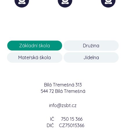
Základní škola
Družina
Mateřská škola
Jídelna
Bílá Třemešná 313
544 72 Bílá Třemešná
info@zsbt.cz
IČ
750 15 366
DIČ
CZ75015366