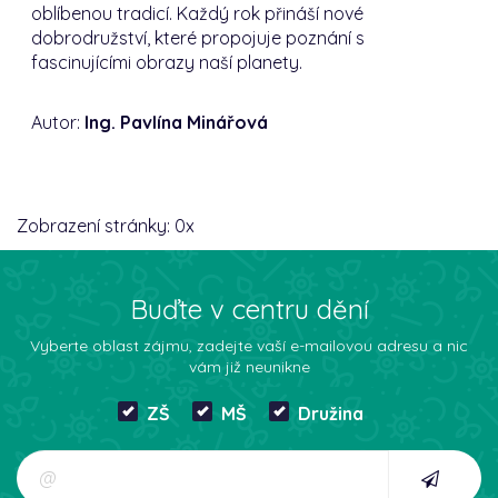
oblíbenou tradicí. Každý rok přináší nové
dobrodružství, které propojuje poznání s
fascinujícími obrazy naší planety.
Autor:
Ing. Pavlína Minářová
Zobrazení stránky:
0
x
Buďte v centru dění
Vyberte oblast zájmu, zadejte vaší e-mailovou adresu a nic
vám již neunikne
ZŠ
MŠ
Družina