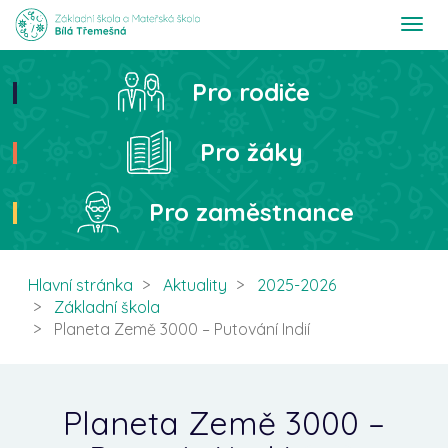
T
o
g
g
Pro rodiče
Hledat
l
e
n
Pro žáky
a
v
i
Pro zaměstnance
g
a
t
i
Hlavní stránka
Aktuality
2025-2026
o
Základní škola
n
Planeta Země 3000 – Putování Indií
Planeta Země 3000 –