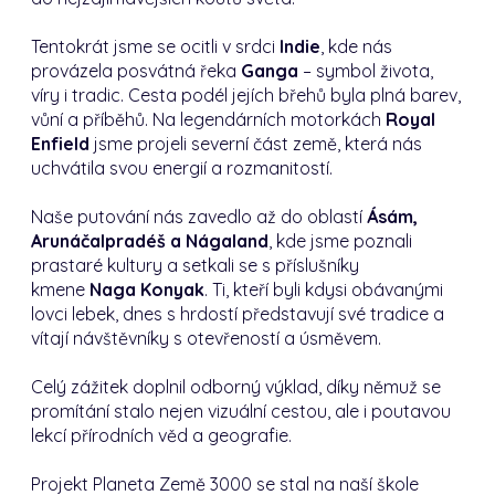
Tentokrát jsme se ocitli v srdci
Indie
, kde nás
provázela posvátná řeka
Ganga
– symbol života,
víry i tradic. Cesta podél jejích břehů byla plná barev,
vůní a příběhů. Na legendárních motorkách
Royal
Enfield
jsme projeli severní část země, která nás
uchvátila svou energií a rozmanitostí.
Naše putování nás zavedlo až do oblastí
Ásám,
Arunáčalpradéš a Nágaland
, kde jsme poznali
prastaré kultury a setkali se s příslušníky
kmene
Naga Konyak
. Ti, kteří byli kdysi obávanými
lovci lebek, dnes s hrdostí představují své tradice a
vítají návštěvníky s otevřeností a úsměvem.
Celý zážitek doplnil odborný výklad, díky němuž se
promítání stalo nejen vizuální cestou, ale i poutavou
lekcí přírodních věd a geografie.
Projekt Planeta Země 3000 se stal na naší škole