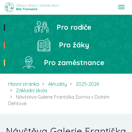
T
o
g
g
Pro rodiče
Hledat
l
e
n
Pro žáky
a
v
i
Pro zaměstnance
g
a
t
i
Hlavní stránka
Aktuality
2025-2026
o
Základní škola
n
Návštěva Galerie Františka Šorma v Dolním
Dehtově
Návštěva Galerie Františka