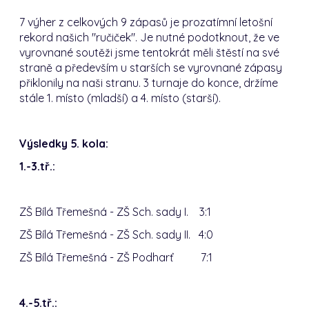
7 výher z celkových 9 zápasů je prozatímní letošní
rekord našich "ručiček". Je nutné podotknout, že ve
vyrovnané soutěži jsme tentokrát měli štěstí na své
straně a především u starších se vyrovnané zápasy
přiklonily na naši stranu. 3 turnaje do konce, držíme
stále 1. místo (mladší) a 4. místo (starší).
Výsledky 5. kola:
1.-3.tř.:
ZŠ Bílá Třemešná - ZŠ Sch. sady I. 3:1
ZŠ Bílá Třemešná - ZŠ Sch. sady II. 4:0
ZŠ Bílá Třemešná - ZŠ Podharť 7:1
4.-5.tř.: