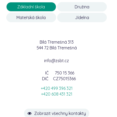
Základní škola
Družina
Mateřská škola
Jídelna
Bílá Třemešná 313
544 72 Bílá Třemešná
info@zsbt.cz
IČ
750 15 366
DIČ
CZ75015366
+420 499 396 321
+420 608 431 321
Zobrazit všechny kontakty