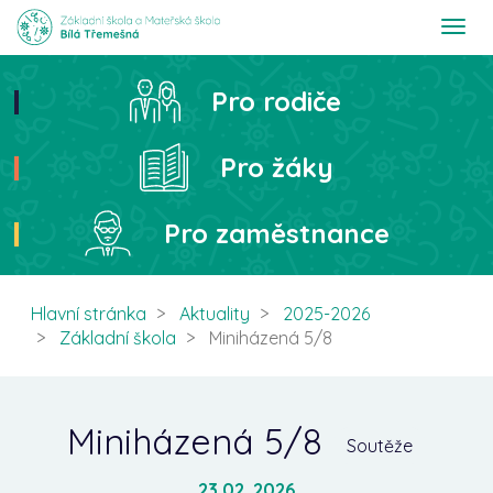
T
o
g
g
Pro rodiče
Hledat
l
e
n
Pro žáky
a
v
i
Pro zaměstnance
g
a
t
i
Hlavní stránka
Aktuality
2025-2026
o
Základní škola
Miniházená 5/8
n
Miniházená 5/8
Soutěže
23.02. 2026