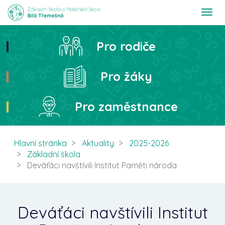
T
o
g
g
Pro rodiče
Hledat
l
e
n
Pro žáky
a
v
i
Pro zaměstnance
g
a
t
i
Hlavní stránka
Aktuality
2025-2026
o
Základní škola
n
Deváťáci navštívili Institut Paměti národa
Deváťáci navštívili Institut