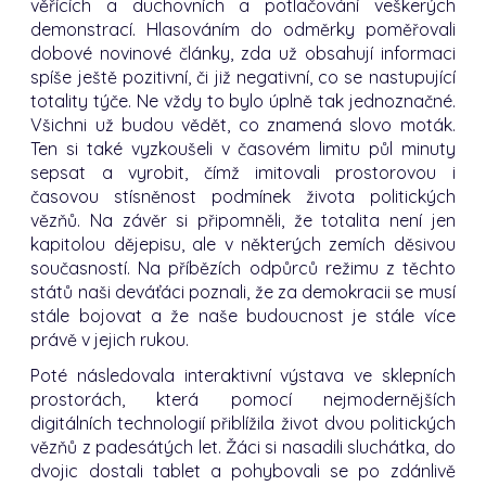
věřících a duchovních a potlačování veškerých
demonstrací. Hlasováním do odměrky poměřovali
dobové novinové články, zda už obsahují informaci
spíše ještě pozitivní, či již negativní, co se nastupující
totality týče. Ne vždy to bylo úplně tak jednoznačné.
Všichni už budou vědět, co znamená slovo moták.
Ten si také vyzkoušeli v časovém limitu půl minuty
sepsat a vyrobit, čímž imitovali prostorovou i
časovou stísněnost podmínek života politických
vězňů. Na závěr si připomněli, že totalita není jen
kapitolou dějepisu, ale v některých zemích děsivou
současností. Na příbězích odpůrců režimu z těchto
států naši deváťáci poznali, že za demokracii se musí
stále bojovat a že naše budoucnost je stále více
právě v jejich rukou.
Poté následovala interaktivní výstava ve sklepních
prostorách, která pomocí nejmodernějších
digitálních technologií přiblížila život dvou politických
vězňů z padesátých let. Žáci si nasadili sluchátka, do
dvojic dostali tablet a pohybovali se po zdánlivě