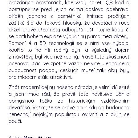
prázdných prostorách, kde vždy načetli QR kód a
postupně se před jejich očima doslova odehrával
příběh jednoho z pamětníků. Imitace prožitých
zážitků šla do takové hloubky, že deváťáci v ruce
drželi pravé předměty odbojářů, luštili tajné kódy, či
se ocitli během exploze výbušniny přímo mezi aktéry.
Pomocí 4 a 5D technologií se s nimi vše hýbalo,
kouřilo to na ně reálný dým a výsledný dojem
z návštěvy byl více než reálný. Právě tuto zkušenost
oceňovali žáci ve zpětné vazbě nejvíce. Jedná se o
budoucnost podoby českých muzeí tak, aby byly
pro mladém stále atraktivní.
Znát moderní dějiny našeho národa je velmi důležité
a jsem moc rád, že právě tato návštěva učinila
pomyslnou tečku za historickým vzděláváním
deváťáků. Věřím, že se právě oni nikdy do budoucna
nenechají nějakým populistou ovlivnit a z dějin se
poučí.
Autor:
Mgr. Jiří Lux