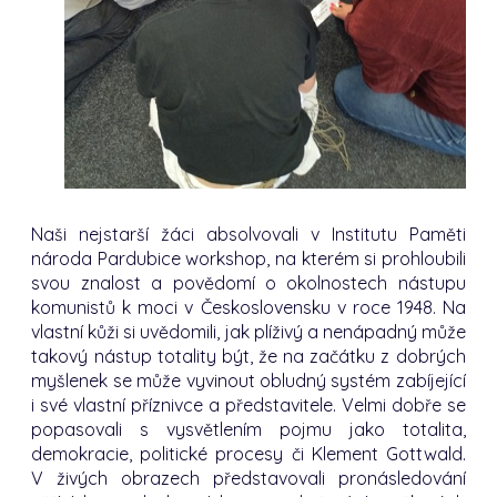
Naši nejstarší žáci absolvovali v Institutu Paměti
národa Pardubice workshop, na kterém si prohloubili
svou znalost a povědomí o okolnostech nástupu
komunistů k moci v Československu v roce 1948. Na
vlastní kůži si uvědomili, jak plíživý a nenápadný může
takový nástup totality být, že na začátku z dobrých
myšlenek se může vyvinout obludný systém zabíjející
i své vlastní příznivce a představitele. Velmi dobře se
popasovali s vysvětlením pojmu jako totalita,
demokracie, politické procesy či Klement Gottwald.
V živých obrazech představovali pronásledování