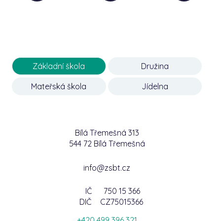
Základní škola
Družina
Mateřská škola
Jídelna
Bílá Třemešná 313
544 72 Bílá Třemešná
info@zsbt.cz
IČ
750 15 366
DIČ
CZ75015366
+420 499 396 321