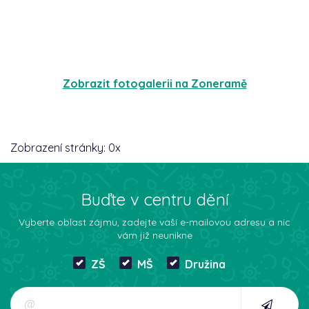
Zobrazit fotogalerii na Zoneramě
Zobrazení stránky:
0
x
Buďte v centru dění
Vyberte oblast zájmu, zadejte vaší e-mailovou adresu a nic
vám již neunikne
ZŠ
MŠ
Družina