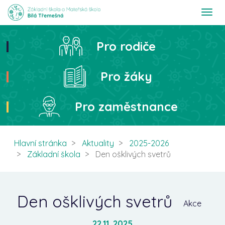
T
o
g
g
Pro rodiče
Hledat
l
e
n
Pro žáky
a
v
i
Pro zaměstnance
g
a
t
i
Hlavní stránka
Aktuality
2025-2026
o
Základní škola
Den ošklivých svetrů
n
Den ošklivých svetrů
Akce
22.11. 2025