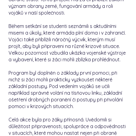
význam obrany země, fungování armády a roli
vojáků v naší společnosti.
Během setkání se studenti seznámili s aktuálními
misemi a úkoly, které armáda plní doma i v zahraničí.
Vojáci také přiblížili náročný výcvik, kterým musí
projít, aby byli připraveni na různé krizové situace.
Velkou pozornost vzbudila ukázka vojenské výstroje
a vybavení, které si žáci mohli zblízka prohlédnout.
Program byl doplněn o základy první pomoci, při
nichž si žáci mohli prakticky vyzkoušet některé
základní postupy. Pod vedením vojáků se učili
například správné volání na tísňovou linku, základní
ošetření drobných poranění či postupy při přivolání
pomoci v krizových situacích.
Celá akce byla pro žáky přínosná. Uvědomili si
důležitost připravenosti, spolupráce a odpovědnosti
v situacích, které mohou nastat nejen při obraně