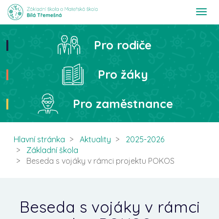
T
o
g
g
Pro rodiče
Hledat
l
e
n
Pro žáky
a
v
i
Pro zaměstnance
g
a
t
i
Hlavní stránka
Aktuality
2025-2026
o
Základní škola
n
Beseda s vojáky v rámci projektu POKOS
Beseda s vojáky v rámci