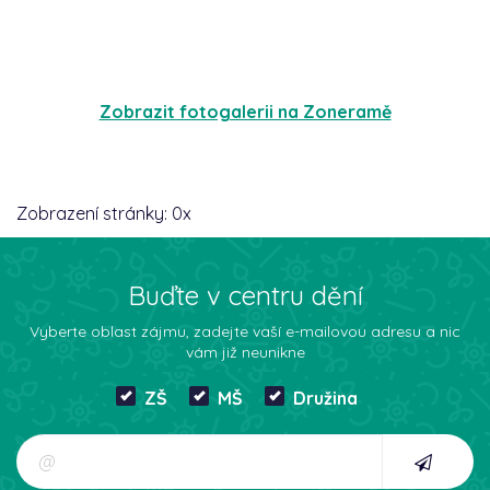
Zobrazit fotogalerii na Zoneramě
Zobrazení stránky:
0
x
Buďte v centru dění
Vyberte oblast zájmu, zadejte vaší e-mailovou adresu a nic
vám již neunikne
ZŠ
MŠ
Družina