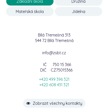
Základní škola
Družina
Mateřská škola
Jídelna
Bílá Třemešná 313
544 72 Bílá Třemešná
info@zsbt.cz
IČ
750 15 366
DIČ
CZ75015366
+420 499 396 321
+420 608 431 321
Zobrazit všechny kontakty