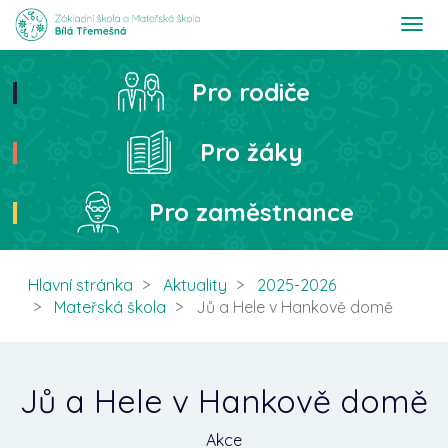
T
o
g
g
Pro rodiče
Hledat
l
e
n
Pro žáky
a
v
i
Pro zaměstnance
g
a
t
i
Hlavní stránka
Aktuality
2025-2026
o
Mateřská škola
Jů a Hele v Hankově domě
n
Jů a Hele v Hankově domě
Akce