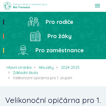
T
o
g
g
Pro rodiče
Hledat
l
e
n
Pro žáky
a
v
i
Pro zaměstnance
g
a
t
i
Hlavní stránka
Aktuality
2024-2025
o
Základní škola
n
Velikonoční opičárna pro 1. stupeň
Velikonoční opičárna pro 1.