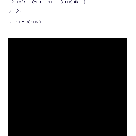
Už teď se těšíme na další ročník :o)
Za ŽP
Jana Flečková