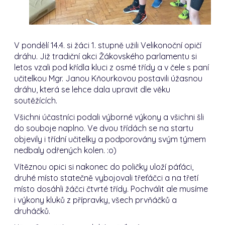
V pondělí 14.4. si žáci 1. stupně užili Velikonoční opičí
dráhu. Již tradiční akci Žákovského parlamentu si
letos vzali pod křídla kluci z osmé třídy a v čele s paní
učitelkou Mgr. Janou Kňourkovou postavili úžasnou
dráhu, která se lehce dala upravit dle věku
soutěžících.
Všichni účastníci podali výborné výkony a všichni šli
do souboje naplno. Ve dvou třídách se na startu
objevily i třídní učitelky a podporovány svým týmem
nedbaly odřených kolen. :o)
Vítěznou opici si nakonec do poličky uloží páťáci,
druhé místo statečně vybojovali třeťáčci a na třetí
místo dosáhli žáčci čtvrté třídy. Pochválit ale musíme
i výkony kluků z přípravky, všech prvňáčků a
druháčků.