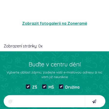
Zobrazit fotogalerii na Zoneramě
Zobrazení stránky:
0
x
Buďte v centru dění
Vyberte oblast zájmu, zadejte vaší e-mailovou adresu a nic
vám již neunikne
ZŠ
MŠ
Družina