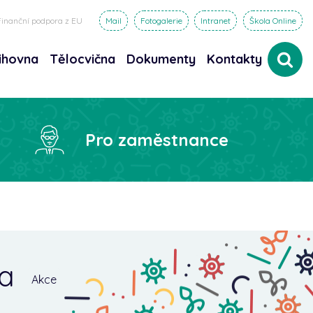
Finanční podpora z EU
Mail
Fotogalerie
Intranet
Škola Online
ihovna
Tělocvična
Dokumenty
Kontakty
dat
Pro zaměstnance
ka
Akce