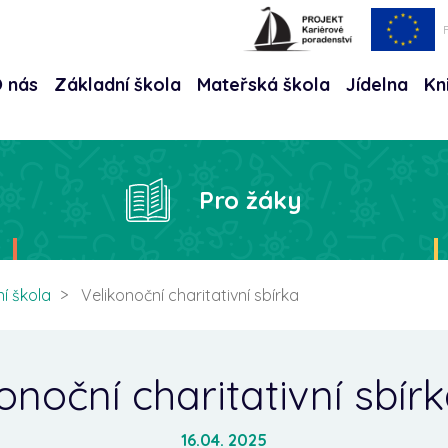
 nás
Základní škola
Mateřská škola
Jídelna
Kn
Hle
Pro žáky
í škola
Velikonoční charitativní sbírka
onoční charitativní sbír
16.04. 2025