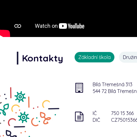
Kontakty
Základní škola
Druži
Bílá Třemešná 313
544 72 Bílá Třemeš
IČ
750 15 366
DIČ
CZ7501536