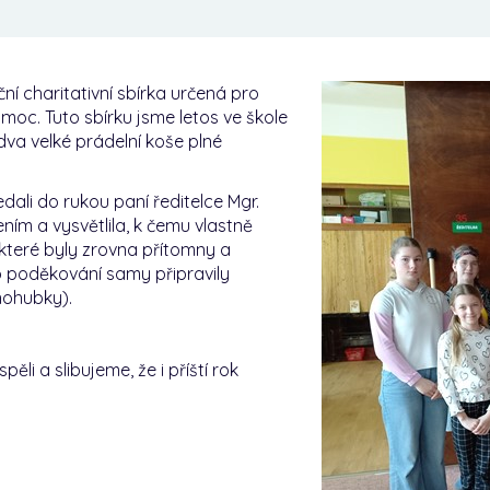
ní charitativní sbírka určená pro
omoc. Tuto sbírku jsme letos ve škole
 dva velké prádelní koše plné
ali do rukou paní ředitelce Mgr.
ím a vysvětlila, k čemu vlastně
, které byly zrovna přítomny a
o poděkování samy připravily
nohubky).
ěli a slibujeme, že i příští rok