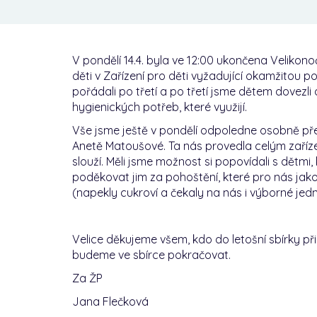
V pondělí 14.4. byla ve 12:00 ukončena Velikonoč
děti v Zařízení pro děti vyžadující okamžitou p
pořádali po třetí a po třetí jsme dětem dovezli
hygienických potřeb, které využijí.
Vše jsme ještě v pondělí odpoledne osobně před
Anetě Matoušové. Ta nás provedla celým zařízen
slouží. Měli jsme možnost si popovídali s dětmi
poděkovat jim za pohoštění, které pro nás jak
(napekly cukroví a čekaly na nás i výborné jed
Velice děkujeme všem, kdo do letošní sbírky přisp
budeme ve sbírce pokračovat.
Za ŽP
Jana Flečková