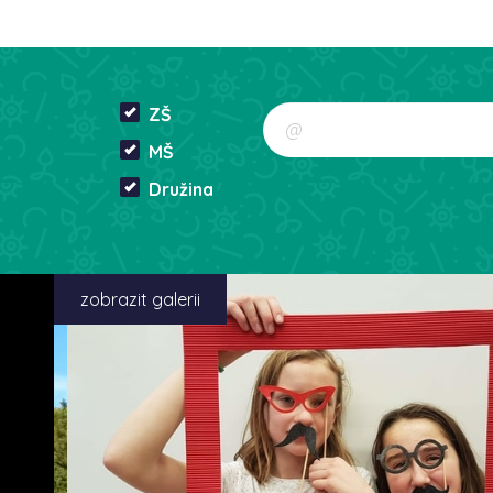
ZŠ
MŠ
Družina
zobrazit galerii