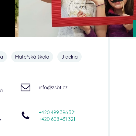
na
Mateřská škola
Jídelna
info@zsbt.cz
ná
+420 499 396 321
6
+420 608 431 321