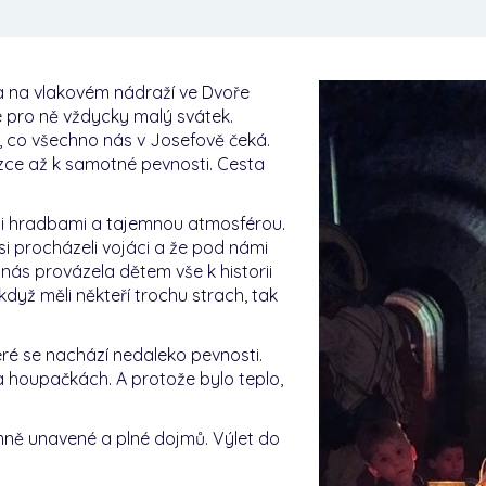
 a na vlakovém nádraží ve Dvoře
je pro ně vždycky malý svátek.
y, co všechno nás v Josefově čeká.
zce až k samotné pevnosti. Cesta
mi hradbami a tajemnou atmosférou.
si procházeli vojáci a že pod námi
nás provázela dětem vše k historii
 když měli někteří trochu strach, tak
eré se nachází nedaleko pevnosti.
a houpačkách. A protože bylo teplo,
emně unavené a plné dojmů. Výlet do