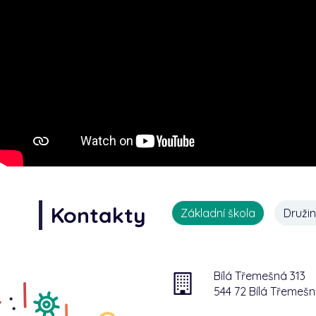
Kontakty
Základní škola
Druži
Bílá Třemešná 313
544 72 Bílá Třemeš