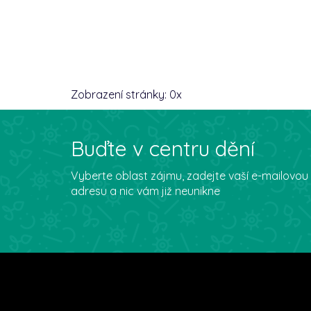
Zobrazení stránky:
0
x
Buďte v centru dění
Vyberte oblast zájmu, zadejte vaší e-mailovou
adresu a nic vám již neunikne