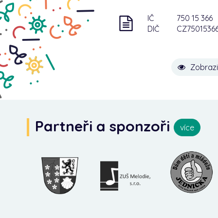
IČ
750 15 366
DIČ
CZ7501536
Zobrazi
Partneři a sponzoři
více