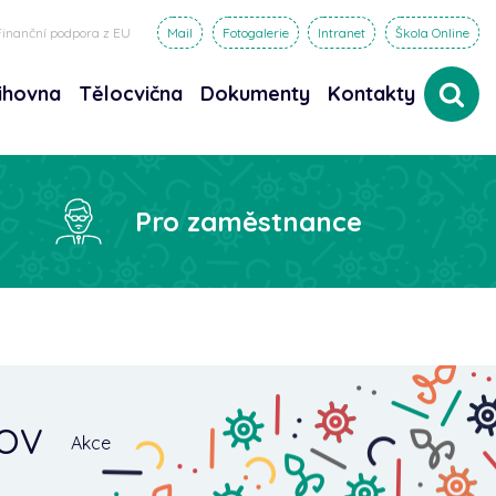
Finanční podpora z EU
Mail
Fotogalerie
Intranet
Škola Online
ihovna
Tělocvična
Dokumenty
Kontakty
dat
Pro zaměstnance
fov
Akce