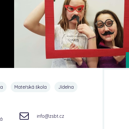
na
Mateřská škola
Jídelna
info@zsbt.cz
ná