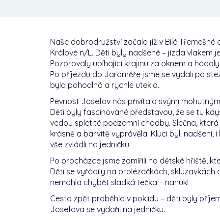
Naše dobrodružství začalo již v Bílé Třemešné
Králové n/L. Děti byly nadšené – jízda vlakem 
Pozorovaly ubíhající krajinu za oknem a hádal
Po příjezdu do Jaroměře jsme se vydali po ste
byla pohodlná a rychle utekla.
Pevnost Josefov nás přivítala svými mohutný
Děti byly fascinované představou, že se tu kdy
vedou spletité podzemní chodby. Slečna, která 
krásně a barvitě vyprávěla. Kluci byli nadšeni, i
vše zvládli na jedničku.
Po procházce jsme zamířili na dětské hřiště, kt
Děti se vyřádily na prolézačkách, skluzavkách 
nemohla chybět sladká tečka – nanuk!
Cesta zpět proběhla v poklidu – děti byly příj
Josefova se vydařil na jedničku.