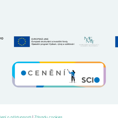
šení o přístupnosti
|
Zásady cookies