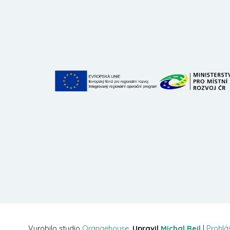
Vyrobilo studio
Orangehouse
,
Upravil
Michal Rejl
|
Prohlá