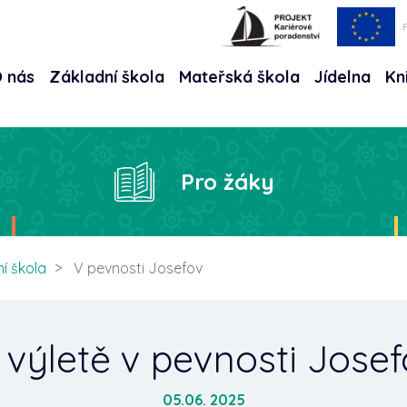
 nás
Základní škola
Mateřská škola
Jídelna
Kn
Hle
Pro žáky
í škola
V pevnosti Josefov
 výletě v pevnosti Jose
05.06. 2025