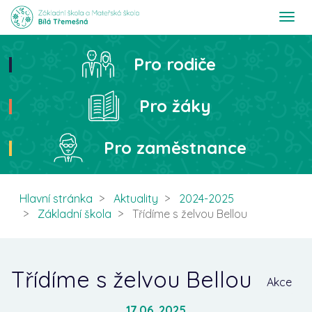
T
o
g
g
Pro rodiče
Hledat
l
e
n
Pro žáky
a
v
i
Pro zaměstnance
g
a
t
i
Hlavní stránka
Aktuality
2024-2025
o
Základní škola
Třídíme s želvou Bellou
n
Třídíme s želvou Bellou
Akce
17.06. 2025