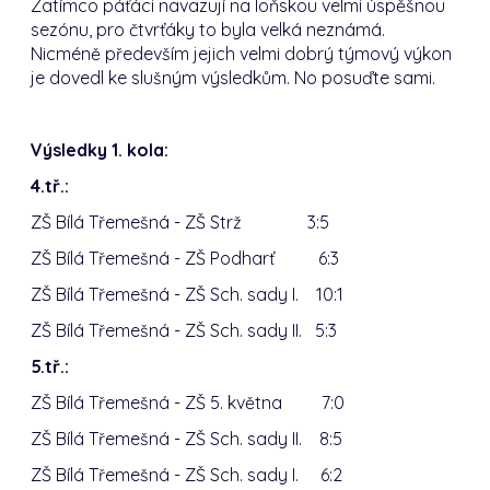
Zatímco páťáci navazují na loňskou velmi úspěšnou
sezónu, pro čtvrťáky to byla velká neznámá.
Nicméně především jejich velmi dobrý týmový výkon
je dovedl ke slušným výsledkům. No posuďte sami.
Výsledky 1. kola:
4.tř.:
ZŠ Bílá Třemešná - ZŠ Strž 3:5
ZŠ Bílá Třemešná - ZŠ Podharť 6:3
ZŠ Bílá Třemešná - ZŠ Sch. sady I. 10:1
ZŠ Bílá Třemešná - ZŠ Sch. sady II. 5:3
5.tř.:
ZŠ Bílá Třemešná - ZŠ 5. května 7:0
ZŠ Bílá Třemešná - ZŠ Sch. sady II. 8:5
ZŠ Bílá Třemešná - ZŠ Sch. sady I. 6:2