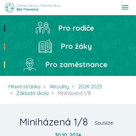
T
o
g
g
Pro rodiče
Hledat
l
e
n
Pro žáky
a
v
i
Pro zaměstnance
g
a
t
i
Hlavní stránka
Aktuality
2024-2025
o
Základní škola
Miniházená 1/8
n
Miniházená 1/8
Soutěže
30.10. 2024