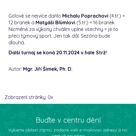
Gólově se nejvíce dařilo
Michalu Poprachovi
(4.tř.) =
12 branek a
Matyáši Blümlovi
(5.tř.) = 16 branek.
Nicméně za výkony chválím uplně všechny = je to
přeci týmový sport. Jen tak dál. Sezóna bude
dlouhá.
Další turnaj se koná 20.11.2024 v hale Strž!
Autor:
Mgr. Jiří Šimek, Ph. D.
Zobrazení stránky:
0
x
Buďte v centru dění
Vyberte oblast zájmu, zadejte vaší e-mailovou adresu a nic
vám již neunikne