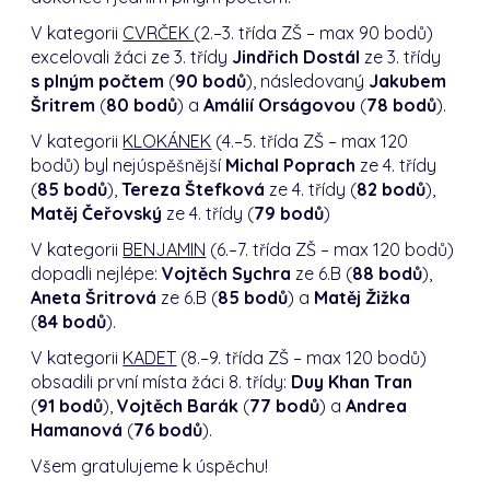
V kategorii
CVRČEK
(2.–3. třída ZŠ – max 90 bodů)
excelovali žáci ze 3. třídy
Jindřich Dostál
ze 3. třídy
s plným počtem
(
90 bodů
), následovaný
Jakubem
Šritrem
(
80 bodů
) a
Amálií Orságovou
(
78 bodů
).
V kategorii
KLOKÁNEK
(4.–5. třída ZŠ – max 120
bodů) byl nejúspěšnější
Michal Poprach
ze 4. třídy
(
85 bodů
),
Tereza Štefková
ze 4. třídy (
82 bodů
),
Matěj Čeřovský
ze 4. třídy (
79 bodů
)
V kategorii
BENJAMIN
(6.–7. třída ZŠ – max 120 bodů)
dopadli nejlépe:
Vojtěch Sychra
ze 6.B (
88 bodů
),
Aneta Šritrová
ze 6.B (
85 bodů
) a
Matěj Žižka
(
84 bodů
).
V kategorii
KADET
(8.–9. třída ZŠ – max 120 bodů)
obsadili první místa žáci 8. třídy:
Duy Khan Tran
(
91 bodů
),
Vojtěch Barák
(
77 bodů
) a
Andrea
Hamanová
(
76 bodů
).
Všem gratulujeme k úspěchu!