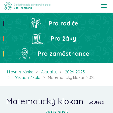
T
o
g
g
Pro rodiče
Hledat
l
e
n
Pro žáky
a
v
i
Pro zaměstnance
g
a
t
i
Hlavní stránka
Aktuality
2024-2025
o
Základní škola
Matematický klokan 2025
n
Matematický klokan
Soutěže
24.03. 2025