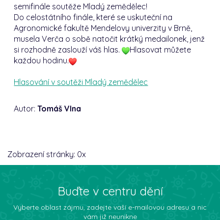
semifinále soutěže Mladý zemědělec!
Do celostátního finále, které se uskuteční na
Agronomické fakultě Mendelovy univerzity v Brně,
musela Verča o sobě natočit krátký medailonek, jenž
si rozhodně zaslouží váš hlas.
Hlasovat můžete
každou hodinu.
Hlasování v soutěži Mladý zemědělec
Autor:
Tomáš Vlna
Zobrazení stránky:
0
x
Buďte v centru dění
Vyberte oblast zájmu, zadejte vaší e-mailovou adresu a nic
vám již neunikne