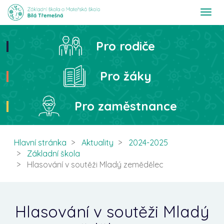
T
o
g
g
Pro rodiče
Hledat
l
e
n
Pro žáky
a
v
i
Pro zaměstnance
g
a
t
i
Hlavní stránka
Aktuality
2024-2025
o
Základní škola
n
Hlasování v soutěži Mladý zemědělec
Hlasování v soutěži Mladý