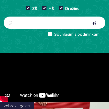
ZŠ
MŠ
Družina
Souhlasím s
podmínkami
zobrazit galerii