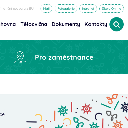
Finanční podpora z EU
Mail
Fotogalerie
Intranet
Škola Online
ihovna
Tělocvična
Dokumenty
Kontakty
dat
Pro zaměstnance
ce