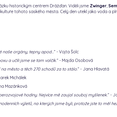
ázku historickým centrem Drážďan. Viděli jsme
Zwinger
,
Sem
a kultuře tohoto saského města. Celý den utekl jako voda a pl
keré naše orgány, tepny apod
...“ - Vojta Šolc
oxu a učili jsme se tam valčík
.“ - Majda Osobová
 na město a těch 270 schodů za to stálo
.“ - Jana Hlavatá
 Marek Michálek
iana Mazánková
eberozvojové hodiny. Nejvíce mě zaujal souboj myšlenek
.“ - 
jednodenních výletů, na kterých jsme byli, protože jste to měl