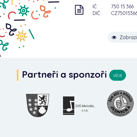
IČ
750 15 366
DIČ
CZ7501536
Zobrazi
Partneři a sponzoři
více