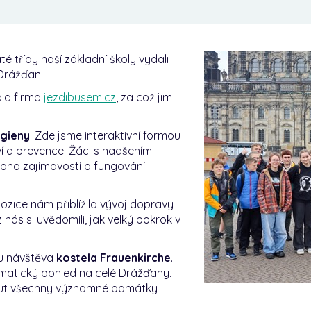
é třídy naší základní školy vydali
Drážďan.
la firma
jezdibusem.cz
, za což jim
gieny
. Zde jsme interaktivní formou
aví a prevence. Žáci s nadšením
noho zajímavostí o fungování
pozice nám přiblížila vývoj dopravy
nás si uvědomili, jak velký pokrok v
ru návštěva
kostela Frauenkirche
.
matický pohled na celé Drážďany.
dnout všechny významné památky