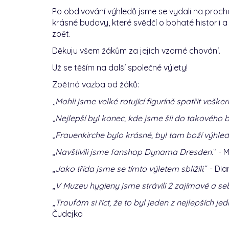
Po obdivování výhledů jsme se vydali na proch
krásné budovy, které svědčí o bohaté historii 
zpět.
Děkuju všem žákům za jejich vzorné chování.
Už se těším na další společné výlety!
Zpětná vazba od žáků:
‚‚
Mohli jsme velké rotující figuríně spatřit veš
„
Nejlepší byl konec, kde jsme šli do takového b
‚‚
Frauenkirche bylo krásné, byl tam boží výhled
„
Navštívili jsme fanshop Dynama Dresden
.“ -
„
Jako třída jsme se tímto výletem sblížili
.“ - D
„
V Muzeu hygieny jsme strávili 2 zajímavé a s
„
T
roufám si říct, že to byl jeden z nejlepších 
Čudejko