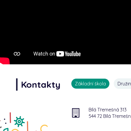
Kontakty
Základní škola
Druži
Bílá Třemešná 313
544 72 Bílá Třemeš