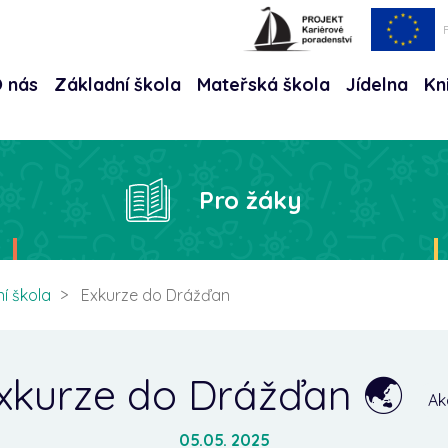
 nás
Základní škola
Mateřská škola
Jídelna
Kn
Hle
Pro žáky
í škola
Exkurze do Drážďan
xkurze do Drážďan 🌏
Ak
05.05. 2025