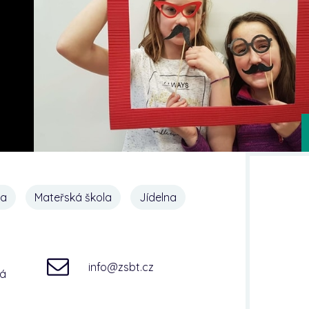
na
Mateřská škola
Jídelna
info@zsbt.cz
ná