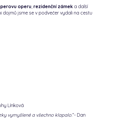
perovu operu
,
rezidenční zámek
a další
ni dojmů jsme se v podvečer vydali na cestu
Johy Línková
 hezky vymyšlené a všechno klapalo.
“- Dan