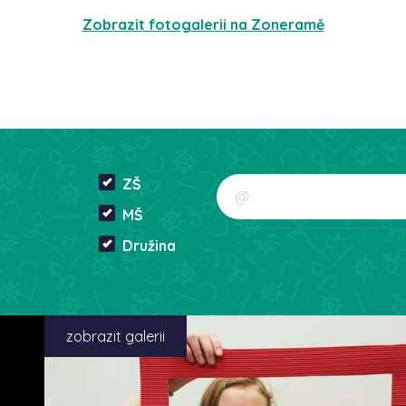
Zobrazit fotogalerii na Zoneramě
ZŠ
MŠ
Družina
zobrazit galerii