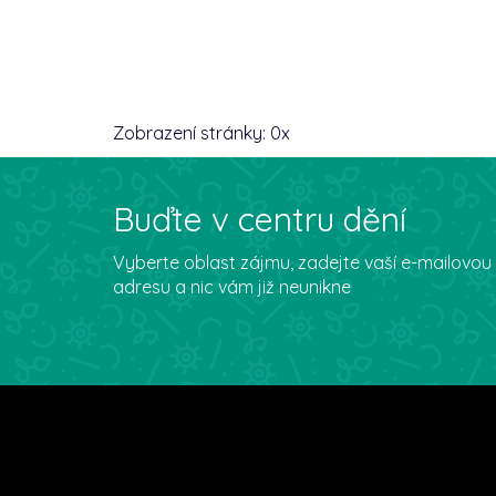
Zobrazení stránky:
0
x
Buďte v centru dění
Vyberte oblast zájmu, zadejte vaší e-mailovou
adresu a nic vám již neunikne