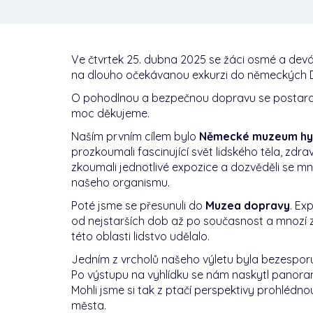
Ve čtvrtek 25. dubna 2025 se žáci osmé a devát
na dlouho očekávanou exkurzi do německých 
O pohodlnou a bezpečnou dopravu se postara
moc děkujeme.
Naším prvním cílem bylo
Německé muzeum hy
prozkoumali fascinující svět lidského těla, zdr
zkoumali jednotlivé expozice a dozvěděli se m
našeho organismu.
Poté jsme se přesunuli do
Muzea dopravy
. Ex
od nejstarších dob až po současnost a mnozí z 
této oblasti lidstvo udělalo.
Jedním z vrcholů našeho výletu byla bezespo
Po výstupu na vyhlídku se nám naskytl panora
Mohli jsme si tak z ptačí perspektivy prohlé
města.