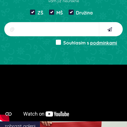
vám již neunikne
ZŠ
MŠ
Družina
Souhlasím s
podmínkami
zobrazit galerii