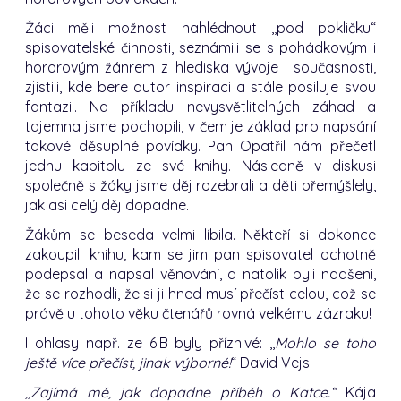
Žáci měli možnost nahlédnout ,,pod pokličku“
spisovatelské činnosti, seznámili se s pohádkovým i
hororovým žánrem z hlediska vývoje i současnosti,
zjistili, kde bere autor inspiraci a stále posiluje svou
fantazii. Na příkladu nevysvětlitelných záhad a
tajemna jsme pochopili, v čem je základ pro napsání
takové děsuplné povídky. Pan Opatřil nám přečetl
jednu kapitolu ze své knihy. Následně v diskusi
společně s žáky jsme děj rozebrali a děti přemýšlely,
jak asi celý děj dopadne.
Žákům se beseda velmi líbila. Někteří si dokonce
zakoupili knihu, kam se jim pan spisovatel ochotně
podepsal a napsal věnování, a natolik byli nadšeni,
že se rozhodli, že si ji hned musí přečíst celou, což se
právě u tohoto věku čtenářů rovná velkému zázraku!
I ohlasy např. ze 6.B byly příznivé: ,,
Mohlo se toho
ještě více přečíst, jinak výborné!
“ David Vejs
,,Zajímá mě, jak dopadne příběh o Katce.“
Kája