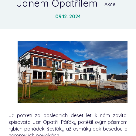
Janem Opatřilem
Akce
09.12. 2024
Už potřetí za posledních deset let k nám zavítal
spisovatel Jan Opatřil. Páťáky potěšil svým pásmem
rybích pohádek, šesťáky až osmáky pak besedou o
hororových povídkách.