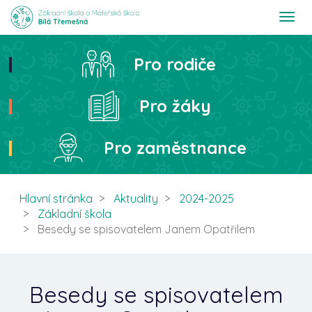
T
o
g
g
Pro rodiče
Hledat
l
e
n
Pro žáky
a
v
i
Pro zaměstnance
g
a
t
i
Hlavní stránka
Aktuality
2024-2025
o
Základní škola
n
Besedy se spisovatelem Janem Opatřilem
Besedy se spisovatelem