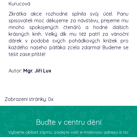
Kurucová
Zkrátka akce rozhodně splnila svůj účel. Panu
spisovateli moc děkujeme za návštěvu, přejeme mu
mnoho spokojených čtenářů a hodně dalších
krásných knih. Velký dík mu též patří za vánoční
dárek v podobě svých pohádkových knížek pro
každého našeho páťáka zcela zdarma! Budeme se
těšit zase příště!
Autor:
Mgr. Jiří Lux
Zobrazení stránky:
0
x
Buďte v centru dění
Vyberte oblast zájmu, zadejte vaší e-mailovou adresu a nic