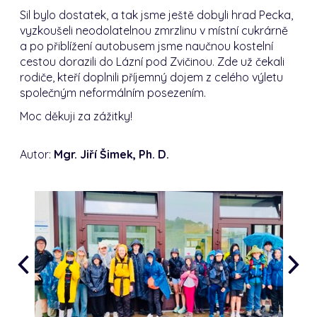
Sil bylo dostatek, a tak jsme ještě dobyli hrad Pecka,
vyzkoušeli neodolatelnou zmrzlinu v místní cukrárně
a po přiblížení autobusem jsme naučnou kostelní
cestou dorazili do Lázní pod Zvičinou. Zde už čekali
rodiče, kteří doplnili příjemný dojem z celého výletu
společným neformálním posezením.
Moc děkuji za zážitky!
Autor:
Mgr. Jiří Šimek, Ph. D.