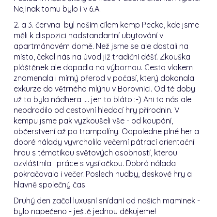
Nejinak tomu bylo i v 6.A.
2. a 3. června byl naším cílem kemp Pecka, kde jsme
měli k dispozici nadstandartní ubytování v
apartmánovém domě. Než jsme se ale dostali na
místo, čekal nás na úvod již tradiční déšť. Zkouška
pláštěnek ale dopadla na výbornou. Cesta vlakem
znamenala i mírný přerod v počasí, který dokonala
exkurze do větrného mlýnu v Borovnici. Od té doby
už to byla nádhera .... jen to bláto :-) Ani to nás ale
neodradilo od cestovní hledací hry přírodnin. V
kempu jsme pak vyzkoušeli vše - od koupání,
občerstvení až po trampolíny. Odpoledne plné her a
dobré nálady vyvrcholilo večerní pátrací orientační
hrou s tématikou světových osobností, kterou
ozvláštnila i práce s vysílačkou. Dobrá nálada
pokračovala i večer. Poslech hudby, deskové hry a
hlavně společný čas.
Druhý den začal luxusní snídaní od našich maminek -
bylo napečeno - ještě jednou děkujeme!