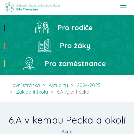
T
o
g
g
Pro rodiče
Hledat
l
e
n
Pro žáky
a
v
i
Pro zaměstnance
g
a
t
i
Hlavní stránka
Aktuality
2024-2025
o
Základní škola
6.A výlet Pecka
n
6.A v kempu Pecka a okolí
Akce