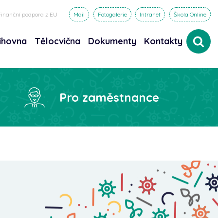
Finanční podpora z EU
Mail
Fotogalerie
Intranet
Škola Online
ihovna
Tělocvična
Dokumenty
Kontakty
dat
Pro zaměstnance