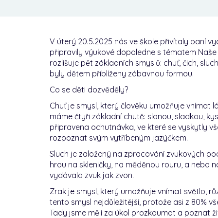
V úterý 20.5.2025 nás ve škole přivítaly paní vy
připravily výukové dopoledne s tématem Naše s
rozlišuje pět základních smyslů: chuť, čich, slu
byly dětem přiblíženy zábavnou formou.
Co se děti dozvěděly?
Chuť je smysl, který člověku umožňuje vnímat lá
máme čtyři základní chutě: slanou, sladkou, kys
připravena ochutnávka, ve které se vyskytly vše
rozpoznat svým vytříbeným jazýčkem.
Sluch je založený na zpracování zvukových podně
hrou na skleničky, na měděnou rouru, a nebo na
vydávala zvuk jak zvon.
Zrak je smysl, který umožňuje vnímat světlo, rů
tento smysl nejdůležitější, protože asi z 80%
Tady jsme měli za úkol prozkoumat a poznat živ