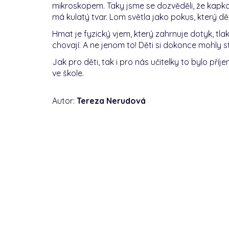
mikroskopem. Taky jsme se dozvěděli, že kapk
má kulatý tvar. Lom světla jako pokus, který dět
Hmat je fyzický vjem, který zahrnuje dotyk, tlak
chovají. A ne jenom to! Děti si dokonce mohly st
Jak pro děti, tak i pro nás učitelky to bylo 
ve škole.
Autor:
Tereza Nerudová