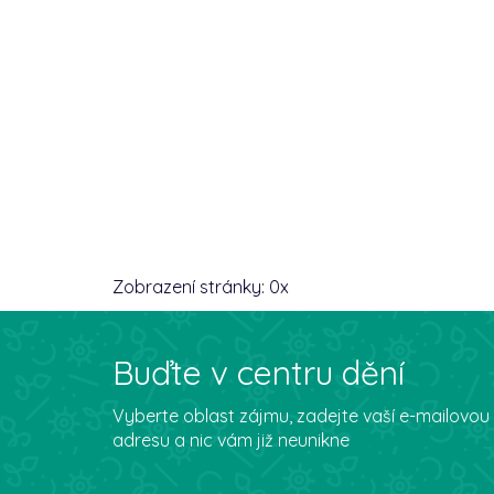
Zobrazení stránky:
0
x
Buďte v centru dění
Vyberte oblast zájmu, zadejte vaší e-mailovou
adresu a nic vám již neunikne