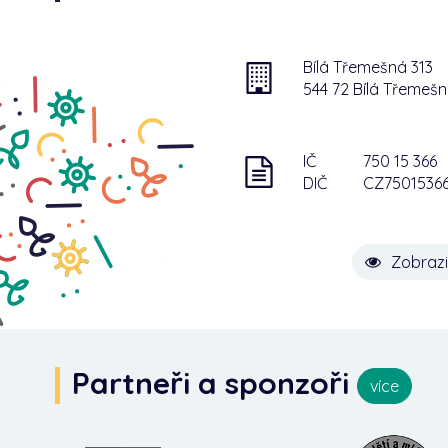
Bílá Třemešná 313
544 72 Bílá Třemeš
IČ
750 15 366
DIČ
CZ7501536
Zobrazi
Partneři a sponzoři
více