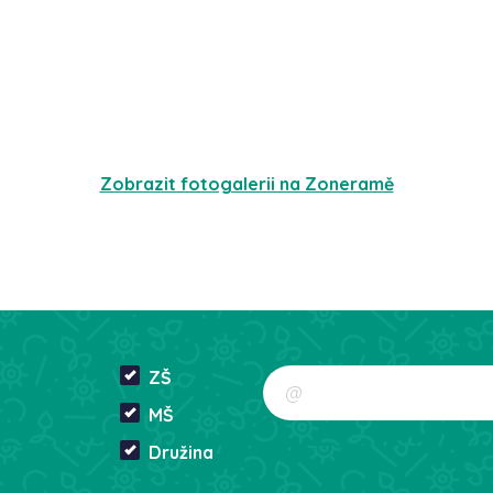
Zobrazit fotogalerii na Zoneramě
ZŠ
MŠ
Družina