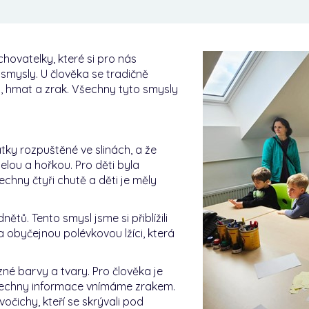
chovatelky, které si pro nás
mysly. U člověka se tradičně
ch, hmat a zrak. Všechny tyto smysly
tky rozpuštěné ve slinách, a že
elou a hořkou. Pro děti byla
chny čtyři chutě a děti je měly
tů. Tento smysl jsme si přiblížili
 obyčejnou polévkovou lžíci, která
zné barvy a tvary. Pro člověka je
 všechny informace vnímáme zrakem.
očichy, kteří se skrývali pod