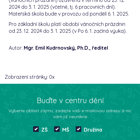
2024 do 3. 1. 2025 (včetně, tj. 6 pracovních dní).
Mateřská škola bude v provozu od pondělí 6. 1. 2025.
Pro základní školu platí období vánočních prázdnin
od 23. 12. 2024 do 3. 1. 2025 (v Po 6. 1. začíná výuka).
Autor:
Mgr. Emil Kudrnovský, Ph.D., ředitel
Zobrazení stránky:
0
x
Buďte v centru dění
Vyberte oblast zájmu, zadejte vaší e-mailovou adresu a nic
vám již neunikne
ZŠ
MŠ
Družina