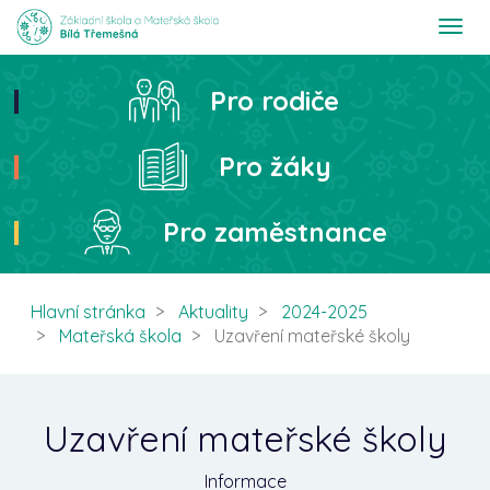
T
o
g
g
Pro rodiče
Hledat
l
e
n
Pro žáky
a
v
i
Pro zaměstnance
g
a
t
i
Hlavní stránka
Aktuality
2024-2025
o
Mateřská škola
Uzavření mateřské školy
n
Uzavření mateřské školy
Informace