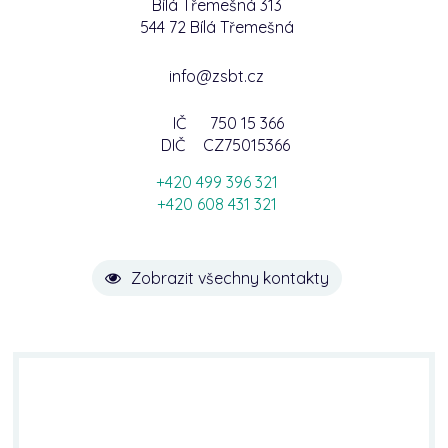
Bílá Třemešná 313
544 72 Bílá Třemešná
info@zsbt.cz
IČ
750 15 366
DIČ
CZ75015366
+420 499 396 321
+420 608 431 321
Zobrazit všechny kontakty